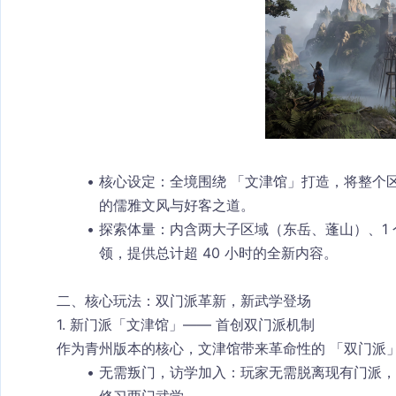
核心设定
：全境围绕 「文津馆」打造，将整个
的儒雅文风与好客之道。
探索体量
：内含两大子区域（
东岳
、
蓬山
）、1
领，提供总计超 40 小时的全新内容。
二、核心玩法：双门派革新，新武学登场
1. 新门派「文津馆」—— 首创双门派机制
作为青州版本的核心，
文津馆
带来革命性的 「双门派」
无需叛门，访学加入
：玩家无需脱离现有门派，