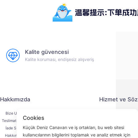
Kalite güvencesi
Kalite koruması, endişesiz alışveriş
Hakkımızda
Hizmet ve Sö
Bize Ulaşın
Gizlilik Politika
Cookies
Teslimat Süreci
Ödeme Yönte
Küçük Deniz Canavarı ve iş ortakları, bu web sitesi
İade Süreci
Hizmet Sözleşm
kullanıcılarının bilgilerini toplamak ve analiz etmek için
Hakkımızda
KYC