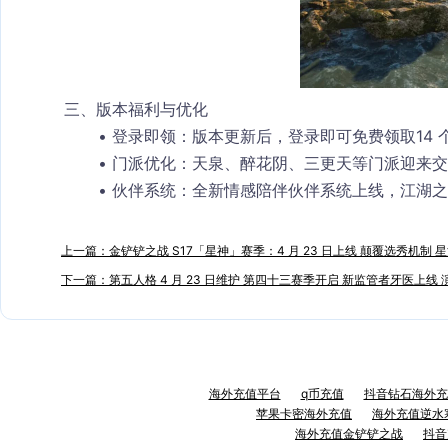
三、版本福利与优化
登录即领
：版本更新后，登录即可免费领取
14
门派优化
：天泉、醉花阴、三更天等门派迎来交
伙伴系统
：全新情感陪伴伙伴系统上线，江湖之
上一篇：金铲铲之战 S17「星神」赛季：4 月 23 日上线 颠覆选秀机制 
下一篇：第五人格 4 月 23 日维护 第四十三赛季开启 新监管者牙医上线
海外充值平台
q币充值
抖音钻石海外充
苹果卡密海外充值
海外充值逆水
海外充值金铲铲之战
抖音