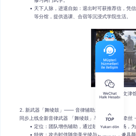
修习两门武学。
天下人脉，进退自如
：退出时可获
推荐信
，凭信
等分馆，提供选课、合宿等沉浸式学院生活。
Müşteri
hizmetleri
ile iletişim
文津
WeChat
Halk Hesabı
2. 新武器「舞绫鼓」—— 音律辅助新流派
同步上线全新音律武器 「舞绫鼓」
与专属流派
「牵丝
定位
：团队增伤辅助，通过鼓点与绫带控场，为队
Yukarı dön
特效
：攻击时伴随华美光绫与音律特效，兼具颜