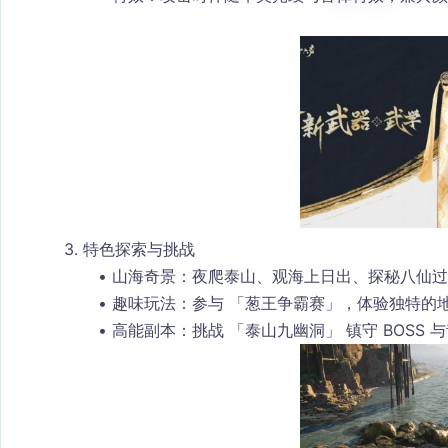
3. 特色探索与挑战
山海奇景
：夜爬泰山、观海上日出、探秘八仙过
趣味玩法
：参与 「葱王争霸赛」，体验独特的
高能副本
：挑战 「泰山九幽洞」 镇守 BOSS