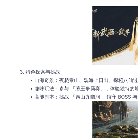
3. 特色探索与挑战
山海奇景
：夜爬泰山、观海上日出、探秘八仙过
趣味玩法
：参与 「葱王争霸赛」，体验独特的
高能副本
：挑战 「泰山九幽洞」 镇守 BOSS