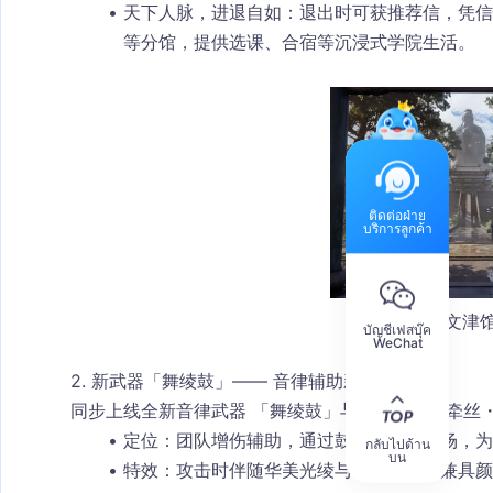
天下人脉，进退自如
：退出时可获
推荐信
，凭信
等分馆，提供选课、合宿等沉浸式学院生活。
ติดต่อฝ่าย
บริการลูกค้า
文津
บัญชีเฟสบุ๊ค
WeChat
2. 新武器「舞绫鼓」—— 音律辅助新流派
同步上线全新音律武器 「舞绫鼓」
与专属流派
「牵丝
定位
：团队增伤辅助，通过鼓点与绫带控场，为队
กลับไปด้าน
บน
特效
：攻击时伴随华美光绫与音律特效，兼具颜