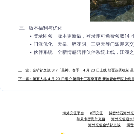
三、版本福利与优化
登录即领
：版本更新后，登录即可免费领取
14
门派优化
：天泉、醉花阴、三更天等门派迎来交
伙伴系统
：全新情感陪伴伙伴系统上线，江湖之
上一篇：金铲铲之战 S17「星神」赛季：4 月 23 日上线 颠覆选秀机制 
下一篇：第五人格 4 月 23 日维护 第四十三赛季开启 新监管者牙医上线
海外充值平台
q币充值
抖音钻石海外充
苹果卡密海外充值
海外充值逆水
海外充值金铲铲之战
抖音