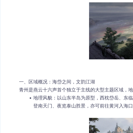
一、区域概况：海岱之间，文韵江湖
青州
是燕云十六声首个独立于主线的大型主题区域，地
地理风貌
：以山东半岛为原型，
西枕岱岳、东临
登南天门、夜览泰山胜景，亦可前往黄河入海口