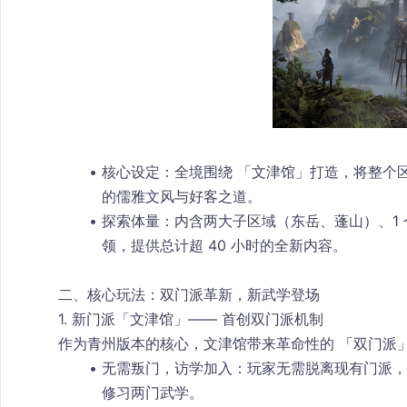
核心设定
：全境围绕 「文津馆」打造，将整个
的儒雅文风与好客之道。
探索体量
：内含两大子区域（
东岳
、
蓬山
）、1
领，提供总计超 40 小时的全新内容。
二、核心玩法：双门派革新，新武学登场
1. 新门派「文津馆」—— 首创双门派机制
作为青州版本的核心，
文津馆
带来革命性的 「双门派」
无需叛门，访学加入
：玩家无需脱离现有门派，
修习两门武学。