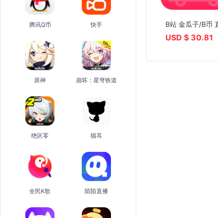
B站 金瓜子/B币 
腾讯Q币
快手
USD $ 30.81
原神
崩坏：星穹铁道
绝区零
猫耳
全民K歌
陌陌直播