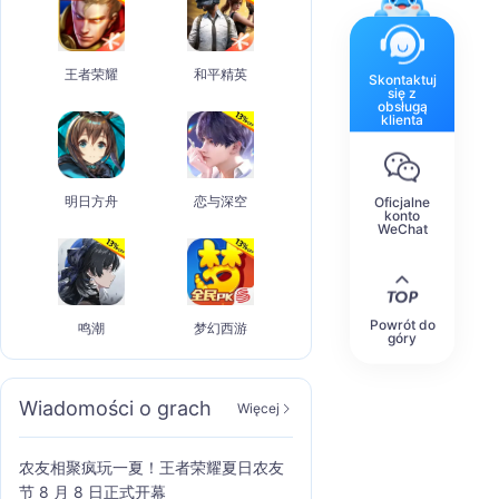
王者荣耀
和平精英
Skontaktuj
się z
obsługą
klienta
明日方舟
恋与深空
Oficjalne
konto
WeChat
Powrót do
鸣潮
梦幻西游
góry
Wiadomości o grach
Więcej
农友相聚疯玩一夏！王者荣耀夏日农友
节 8 月 8 日正式开幕