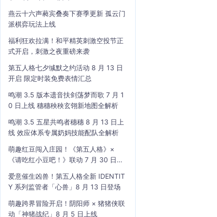
燕云十六声蕤宾叠奏下赛季更新 孤云门
派棋弈玩法上线
福利狂欢拉满！和平精英刺激空投节正
式开启，刺激之夜重磅来袭
第五人格七夕缄默之约活动 8 月 13 日
开启 限定时装免费表情汇总
鸣潮 3.5 版本遗音扶剑荡梦而歌 7 月 1
0 日上线 穗穗秧秧玄翎新地图全解析
鸣潮 3.5 五星共鸣者穗穗 8 月 13 日上
线 效应体系专属奶妈技能配队全解析
萌趣红豆闯入庄园！《第五人格》×
《请吃红小豆吧！》联动 7 月 30 日开
启
爱意催生凶兽！第五人格全新 IDENTIT
Y 系列监管者「心兽」8 月 13 日登场
萌趣跨界冒险开启！阴阳师 × 猪猪侠联
动「神猪战纪」8 月 5 日上线