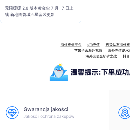
无限暖暖 2.8 版本黄金尘 7 月 17 日上
线 新地图磐城五星套装更新
海外充值平台
q币充值
抖音钻石海外充
苹果卡密海外充值
海外充值逆水
海外充值金铲铲之战
抖音
Gwarancja jakości
Jakość i ochrona zakupów