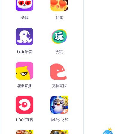
爱聊
他趣
hello语音
会玩
花椒直播
克拉克拉
LOOK直播
金铲铲之战