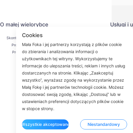
O małej wielorybce
Usługi i
Cookies
Skontaktuj się z nami
Polityka pr
Mała Foka i jej partnerzy korzystają z plików cookie
Proces wysyłki
Metoda pł
do zbierania i analizowania informacji o
Proces zwrotu
Umowa us
użytkownikach tej witryny. Wykorzystujemy te
O nas
KY
informacje do ulepszania treści, reklam i innych usług
dostarczanych na stronie. Klikając „Zaakceptuj
wszystko”, wyrażasz zgodę na wykorzystanie przez
Małą Fokę i jej partnerów technologii cookie. Możesz
Fac
dostosować swoją zgodę, klikając „Dostosuj” lub w
ustawieniach preferencji dotyczących plików cookie
ROOM 23
w stopce strony.
Wszystkie akceptowane
Niestandardowy