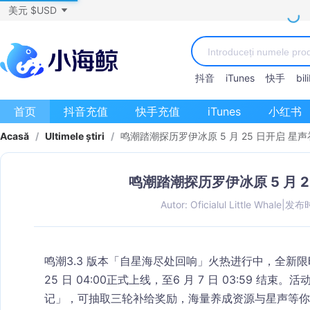
美元 $USD
抖音
iTunes
快手
bili
首页
抖音充值
快手充值
iTunes
小红书
Acasă
/
Ultimele știri
/
鸣潮踏潮探历罗伊冰原 5 月 25 日开启 星
鸣潮踏潮探历罗伊冰原 5 月 
Autor: Oficialul Little Whale
|
发布时间
鸣潮3.3 版本「自星海尽处回响」火热进行中，全新
25 日 04:00
正式上线，至
6 月 7 日 03:59 
记」，可抽取三轮补给奖励，海量养成资源与星声等你