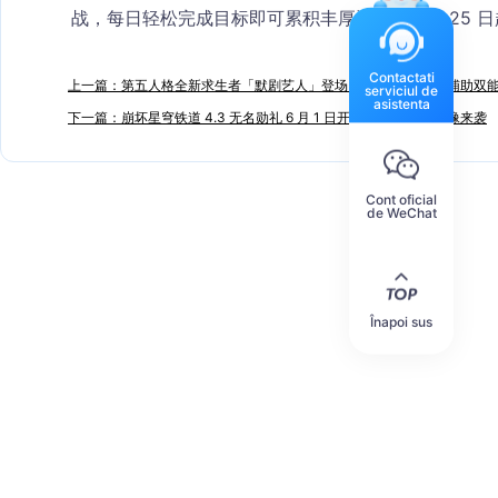
战，每日轻松完成目标即可累积丰厚资源。5 月 25 
Contactati
上一篇：第五人格全新求生者「默剧艺人」登场 地形操控 + 团队辅助双
serviciul de
asistenta
下一篇：崩坏星穹铁道 4.3 无名勋礼 6 月 1 日开启 千冶刃专属头像来袭
Cont oficial
de WeChat
Înapoi sus