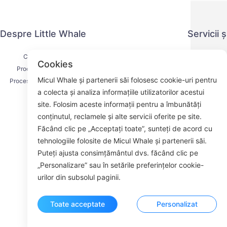
Despre Little Whale
Servicii 
Contactați-ne
Politica de co
Cookies
Procesul de livrare
Metoda 
Micul Whale și partenerii săi folosesc cookie-uri pentru
Procesul de rambursare
Acordul d
a colecta și analiza informațiile utilizatorilor acestui
Despre noi
K
site. Folosim aceste informații pentru a îmbunătăți
conținutul, reclamele și alte servicii oferite pe site.
Făcând clic pe „Acceptați toate”, sunteți de acord cu
tehnologiile folosite de Micul Whale și partenerii săi.
Face
Puteți ajusta consimțământul dvs. făcând clic pe
„Personalizare” sau în setările preferințelor cookie-
ROOM 23
urilor din subsolul paginii.
Toate acceptate
Personalizat