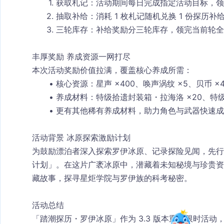
获取札记
：活动期间每日完成指定活动目标，领
抽取补给
：消耗 1 枚札记随机兑换 1 份探历
三轮库存
：补给奖励分三轮库存，领完当前轮全
丰厚奖励 养成资源一网打尽
本次活动奖励价值拉满，覆盖核心养成所需：
核心资源
：星声 ×400、唤声涡纹 ×5、贝币 ×4
养成材料
：特级拾遗封装箱・拉海洛 ×20、特级调
更有其他稀有养成材料，助力角色与武器快速成
活动背景 冰原探索激励计划
为鼓励漂泊者深入探索罗伊冰原、记录探险见闻，先行
计划」。在这片广袤冰原中，潜藏着未知秘境与珍贵资
藏故事，探寻星炬学院与罗伊族的科考秘密。
活动总结
「踏潮探历・罗伊冰原」作为 3.3 版本重要限时活动