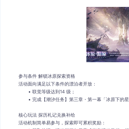
参与条件 解锁冰原探索资格
活动面向满足以下条件的漂泊者开放：
联觉等级达到
14 级
；
完成【潮汐任务】第三章・第一幕「冰原下的星
核心玩法 探历札记兑换补给
活动机制简单易参与，探索即可累积奖励：