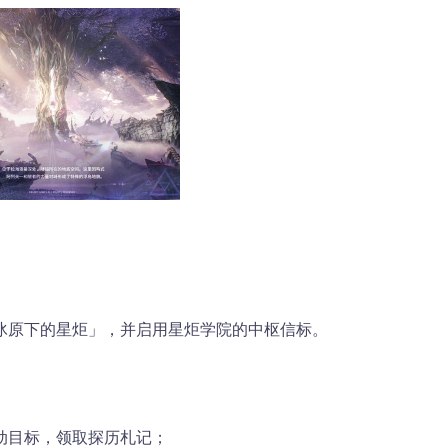
冰原下的星炬」，并启用星炬学院的中枢信标。
动目标，领取
探历札记
；