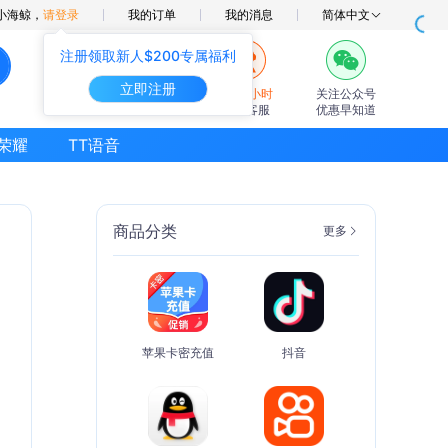
小海鲸，
请登录
我的订单
我的消息
简体中文
注册领取新人$200专属福利
立即注册
7×24小时
关注公众号
在线客服
优惠早知道
荣耀
TT语音
商品分类
更多
苹果卡密充值
抖音