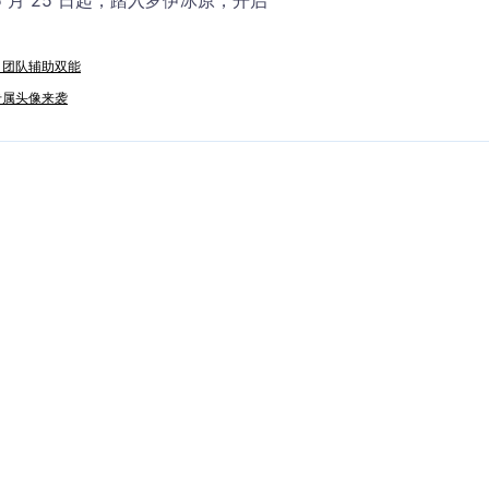
月 25 日起，踏入罗伊冰原，开启
 团队辅助双能
刃专属头像来袭