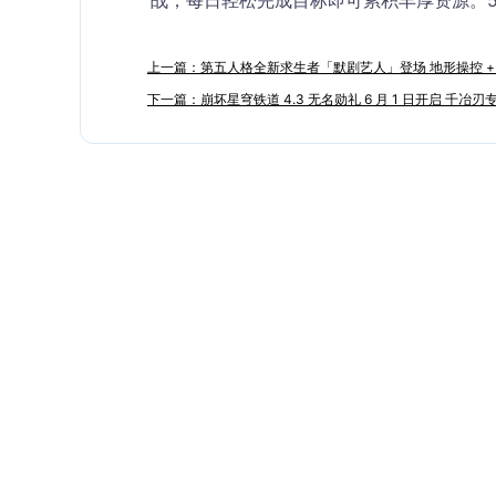
战，每日轻松完成目标即可累积丰厚资源。5 
上一篇：第五人格全新求生者「默剧艺人」登场 地形操控 +
下一篇：崩坏星穹铁道 4.3 无名勋礼 6 月 1 日开启 千冶