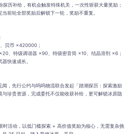
1 份探历补给，有机会触发
特殊机关
，一次性斩获大量奖励；
完当前轮全部奖励后解锁下一轮，奖励不重复。
：
、贝币 ×420000；
20、特级调谐器 ×90、特级密音筒 ×10、结晶溶剂 ×6；
武器快速成长。
见闻，先行公约与呜呜物流联合发起「踏潮探历：探索激励
境与珍贵资源，完成委托不仅能收获补给，更可解锁冰原隐
。
要限时活动，以
低门槛探索 + 高价值奖励
为核心，无需复杂挑