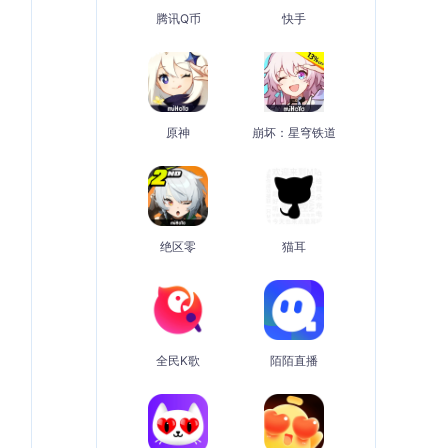
腾讯Q币
快手
原神
崩坏：星穹铁道
绝区零
猫耳
全民K歌
陌陌直播