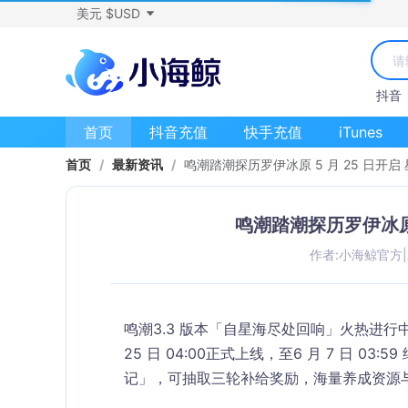
美元 $USD
抖音
首页
抖音充值
快手充值
iTunes
首页
/
最新资讯
/
鸣潮踏潮探历罗伊冰原 5 月 25 日开
鸣潮踏潮探历罗伊冰原 
作者:小海鲸官方
|
鸣潮3.3 版本「自星海尽处回响」火热进
25 日 04:00
正式上线，至
6 月 7 日 0
记」，可抽取三轮补给奖励，海量养成资源