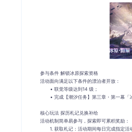
参与条件 解锁冰原探索资格
活动面向满足以下条件的漂泊者开放：
联觉等级达到
14 级
；
完成【潮汐任务】第三章・第一幕「
核心玩法 探历札记兑换补给
活动机制简单易参与，探索即可累积奖励：
获取札记
：活动期间每日完成指定活