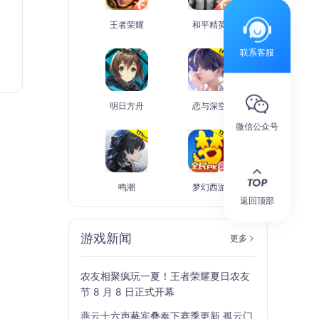
王者荣耀
和平精英
联系客服
明日方舟
恋与深空
微信公众号
鸣潮
梦幻西游
返回顶部
游戏新闻
更多
农友相聚疯玩一夏！王者荣耀夏日农友
节 8 月 8 日正式开幕
燕云十六声蕤宾叠奏下赛季更新 孤云门