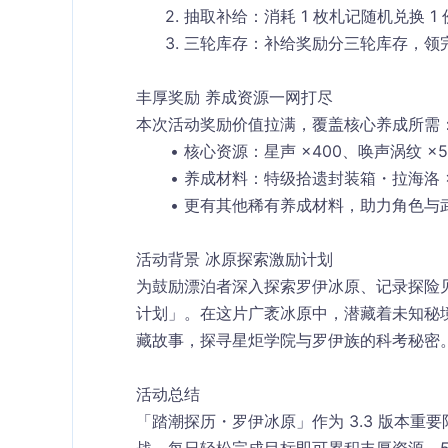
抽取补给
：消耗 1 枚札记随机兑换 
三轮库存
：补给奖励分三轮库存，领
丰厚奖励 养成资源一网打尽
本次活动奖励价值拉满，覆盖核心养成所需
核心资源
：星声 ×400、唤声涡纹 ×5
养成材料
：特级拾遗封装箱・拉海洛 ×
更有其他稀有养成材料，助力角色与
活动背景 冰原探索激励计划
为鼓励漂泊者深入探索罗伊冰原、记录探险
计划」。在这片广袤冰原中，潜藏着未知秘
藏故事，探寻星炬学院与罗伊族的科考秘密
活动总结
「踏潮探历・罗伊冰原」作为 3.3 版本重