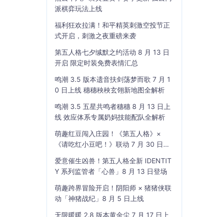
派棋弈玩法上线
福利狂欢拉满！和平精英刺激空投节正
式开启，刺激之夜重磅来袭
第五人格七夕缄默之约活动 8 月 13 日
开启 限定时装免费表情汇总
鸣潮 3.5 版本遗音扶剑荡梦而歌 7 月 1
0 日上线 穗穗秧秧玄翎新地图全解析
鸣潮 3.5 五星共鸣者穗穗 8 月 13 日上
线 效应体系专属奶妈技能配队全解析
萌趣红豆闯入庄园！《第五人格》×
《请吃红小豆吧！》联动 7 月 30 日开
启
爱意催生凶兽！第五人格全新 IDENTIT
Y 系列监管者「心兽」8 月 13 日登场
萌趣跨界冒险开启！阴阳师 × 猪猪侠联
动「神猪战纪」8 月 5 日上线
无限暖暖 2.8 版本黄金尘 7 月 17 日上