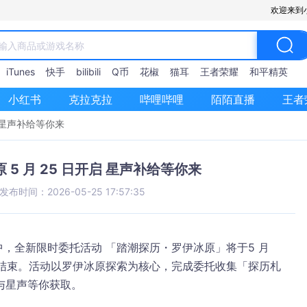
欢迎来到
iTunes
快手
bilibili
Q币
花椒
猫耳
王者荣耀
和平精英
小红书
克拉克拉
哔哩哔哩
陌陌直播
王者
启 星声补给等你来
5 月 25 日开启 星声补给等你来
发布时间：2026-05-25 17:57:35
行中，全新限时委托活动 「踏潮探历・罗伊冰原」
将于
5 月 
3:59 结束。活动以罗伊冰原探索为核心，完成委托收集「探历札
与星声等你获取。