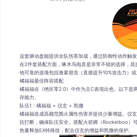
这套驱动盘能提供全队伤害加成，通过防御性动作触发
在2件套搭配方面，
啄木鸟电音
是非常不错的选择，其
他可靠的选项包括
激素朋克
（直接提升10%攻击力）或
橘福福最佳阵容搭配
橘福福在《绝区零2.0》中作为主C表现出色。以下
存能力。
队伍1：橘福福 + 仪玄 + 凯撒
橘福福造成高额范围火属性伤害并提供少量增益。
仪玄
抗打断，确保队伍安全。搭配
火箭梆
（Rocketb
热量释放EX特殊技，配合仪玄的增益和凯撒的保护。