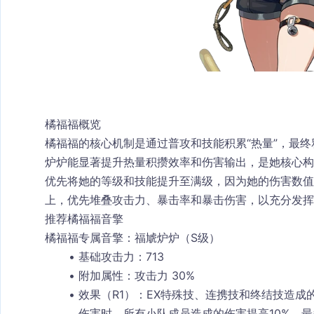
橘福福概览
橘福福的核心机制是通过普攻和技能积累“热量”，最终
炉炉
能显著提升热量积攒效率和伤害输出，是她核心构
优先将她的等级和技能提升至满级，因为她的伤害数
上，优先堆叠
攻击力
、
暴击率
和
暴击伤害
，以充分发挥
推荐橘福福音擎
橘福福专属音擎：福虓炉炉（S级）
基础攻击力
：713
附加属性
：攻击力 30%
效果（R1）
：EX特殊技、连携技和终结技造成
伤害时，所有小队成员造成的伤害提高10%，最