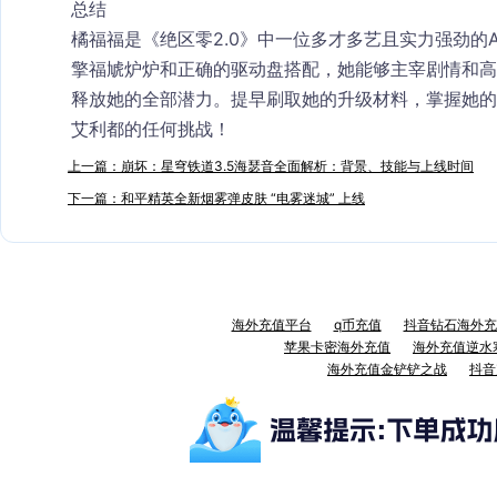
总结
橘福福是《绝区零2.0》中一位多才多艺且实力强劲的
擎
福虓炉炉
和正确的
驱动盘
搭配，她能够主宰剧情和高
释放她的全部潜力。提早刷取她的升级材料，掌握她
艾利都的任何挑战！
上一篇：崩坏：星穹铁道3.5海瑟音全面解析：背景、技能与上线时间
下一篇：和平精英全新烟雾弹皮肤 “电雾迷城” 上线
海外充值平台
q币充值
抖音钻石海外充
苹果卡密海外充值
海外充值逆水
海外充值金铲铲之战
抖音