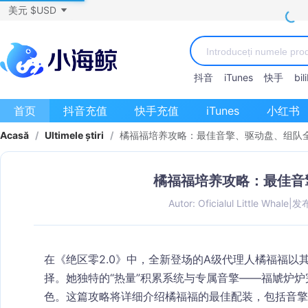
美元 $USD
抖音
iTunes
快手
bili
首页
抖音充值
快手充值
iTunes
小红书
Acasă
/
Ultimele știri
/
橘福福培养攻略：最佳音擎、驱动盘、组队
橘福福培养攻略：最佳音
Autor: Oficialul Little Whale
|
发布
在《绝区零2.0》中，全新登场的A级代理人
橘福福
以
择。她独特的“热量”积累系统与专属音擎——
福虓炉炉
色。这篇攻略将详细介绍橘福福的最佳配装，包括
音擎