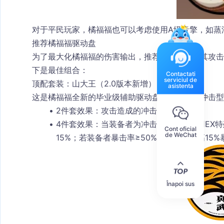
对于平民玩家，橘福福也可以考虑使用A级音擎，如
蒸
推荐橘福福驱动盘
为了最大化橘福福的伤害输出，推荐选择能放大其攻
下是最佳组合：
Contactati
serviciul de
顶配套装：山大王（2.0版本新增）
asistenta
这是橘福福全新的毕业级辅助驱动盘套装，专为冲击型
2件套效果
：攻击造成的冲击力提高6%。
4件套效果
：当装备者为冲击型角色并使用EX
Cont oficial
de WeChat
15%；若装备者暴击率≥50%，则额外提高15
Înapoi sus