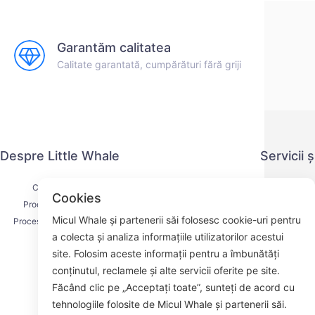
Garantăm calitatea
Calitate garantată, cumpărături fără griji
Despre Little Whale
Servicii 
Contactați-ne
Politica de co
Cookies
Procesul de livrare
Metoda 
Micul Whale și partenerii săi folosesc cookie-uri pentru
Procesul de rambursare
Acordul d
a colecta și analiza informațiile utilizatorilor acestui
Despre noi
K
site. Folosim aceste informații pentru a îmbunătăți
conținutul, reclamele și alte servicii oferite pe site.
Făcând clic pe „Acceptați toate”, sunteți de acord cu
tehnologiile folosite de Micul Whale și partenerii săi.
Face