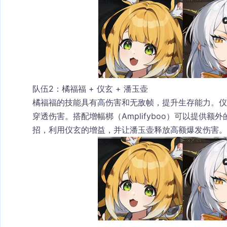
队伍2：橘福福 + 仪玄 + 潘玉壶
橘福福的技能具有高伤害和无敌帧，提升生存能力。
仪
穿透伤害。搭配
增幅梆
（Amplifyboo）可以提
招，利用仪玄的增益，并让潘玉壶释放高额爆发伤害。