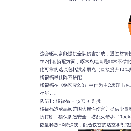
这套驱动盘能提供全队伤害加成，通过防御
在2件套搭配方面，
啄木鸟电音
是非常不错的
他可靠的选项包括
激素朋克
（直接提升10%
橘福福最佳阵容搭配
橘福福在《绝区零2.0》中作为主C表现出
存能力。
队伍1：橘福福 + 仪玄 + 凯撒
橘福福造成高额范围火属性伤害并提供少量
抗打断，确保队伍安全。搭配
火箭梆
（Ro
热量释放EX特殊技，配合仪玄的增益和凯撒