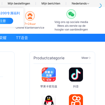
Mijn bestellingen
Mijn berichten
Nederlands
200专属福利
注册
Volg ons op sociale media
7×24uur
Wees als eerste op de
Online klantenservice
hoogte van aanbiedingen
荣耀
TT语音
Productcategorie
Meer
苹果卡密充值
抖音