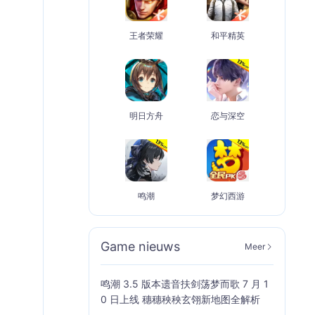
王者荣耀
和平精英
明日方舟
恋与深空
鸣潮
梦幻西游
Game nieuws
Meer
鸣潮 3.5 版本遗音扶剑荡梦而歌 7 月 1
0 日上线 穗穗秧秧玄翎新地图全解析