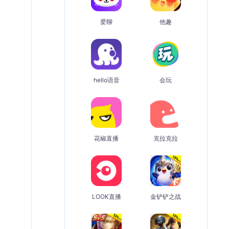
爱聊
他趣
hello语音
会玩
花椒直播
克拉克拉
LOOK直播
金铲铲之战