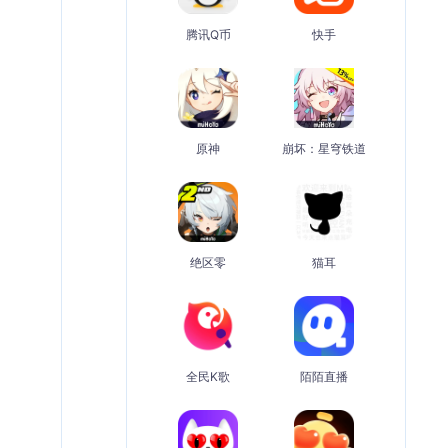
腾讯Q币
快手
原神
崩坏：星穹铁道
绝区零
猫耳
全民K歌
陌陌直播