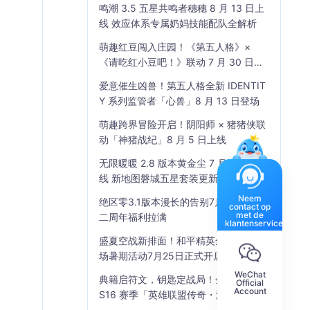
鸣潮 3.5 五星共鸣者穗穗 8 月 13 日上
线 效应体系专属奶妈技能配队全解析
萌趣红豆闯入庄园！《第五人格》×
《请吃红小豆吧！》联动 7 月 30 日开
启
爱意催生凶兽！第五人格全新 IDENTIT
Y 系列监管者「心兽」8 月 13 日登场
萌趣跨界冒险开启！阴阳师 × 猪猪侠联
动「神猪战纪」8 月 5 日上线
无限暖暖 2.8 版本黄金尘 7 月 17 日上
线 新地图磐城五星套装更新
Neem
绝区零3.1版本漫长的告别7月29日上线
contact op
met de
二周年福利拉满
klantenservice
盛夏空战新排面！和平精英全新精英战
场暑期活动7月25日正式开启
WeChat
典籍启符文，钥匙定战局！金铲铲之战
Official
Account
S16 赛季「英雄联盟传奇・海克斯典
籍」7 月 23 日上线