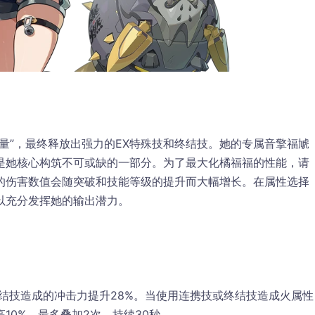
量”，最终释放出强力的
EX特殊技
和
终结技
。她的专属音擎
福虓
是她核心构筑不可或缺的一部分。为了最大化橘福福的性能，请
的伤害数值会随突破和技能等级的提升而大幅增长。在属性选择
以充分发挥她的输出潜力。
终结技造成的冲击力提升28%。当使用连携技或终结技造成火属性
10%，最多叠加2次，持续30秒。