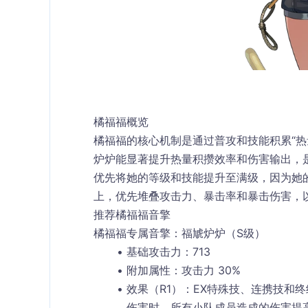
橘福福概览
橘福福的核心机制是通过普攻和技能积累“热
炉炉
能显著提升热量积攒效率和伤害输出，
优先将她的等级和技能提升至满级，因为她
上，优先堆叠
攻击力
、
暴击率
和
暴击伤害
，
推荐橘福福音擎
橘福福专属音擎：福虓炉炉（S级）
基础攻击力
：713
附加属性
：攻击力 30%
效果（R1）
：EX特殊技、连携技和
伤害时，所有小队成员造成的伤害提高