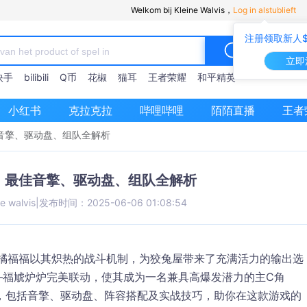
Welkom bij Kleine Walvis，
Log in alstublieft
注册领取新人$
立即
快手
bilibili
Q币
花椒
猫耳
王者荣耀
和平精英
小红书
克拉克拉
哔哩哔哩
陌陌直播
王者
音擎、驱动盘、组队全解析
：最佳音擎、驱动盘、组队全解析
ne walvis
|
发布时间：2025-06-06 01:08:54
橘福福
以其炽热的战斗机制，为狡兔屋带来了充满活力的输出选
—
福虓炉炉
完美联动，使其成为一名兼具高爆发潜力的主C角
，包括
音擎
、
驱动盘
、
阵容搭配
及
实战技巧
，助你在这款游戏的