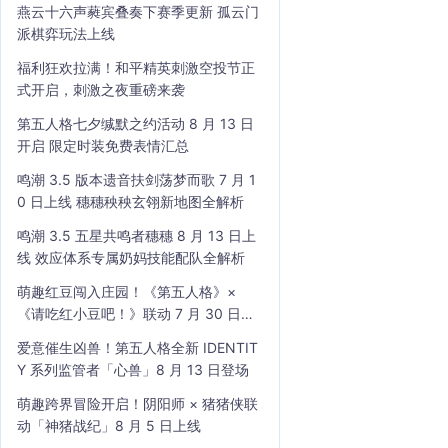
燕云十六声蕤宾叠奏下赛季更新 孤云门
派棋弈玩法上线
福利狂欢拉满！和平精英刺激空投节正
式开启，刺激之夜重磅来袭
第五人格七夕缄默之约活动 8 月 13 日
开启 限定时装免费表情汇总
鸣潮 3.5 版本遗音扶剑荡梦而歌 7 月 1
0 日上线 穗穗秧秧玄翎新地图全解析
鸣潮 3.5 五星共鸣者穗穗 8 月 13 日上
线 效应体系专属奶妈技能配队全解析
萌趣红豆闯入庄园！《第五人格》×
《请吃红小豆吧！》联动 7 月 30 日开
启
爱意催生凶兽！第五人格全新 IDENTIT
Y 系列监管者「心兽」8 月 13 日登场
萌趣跨界冒险开启！阴阳师 × 猪猪侠联
动「神猪战纪」8 月 5 日上线