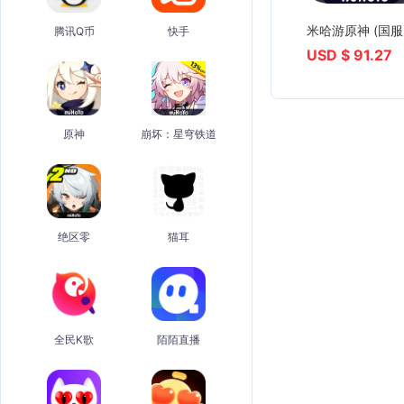
米哈游原神 (国服
腾讯Q币
快手
USD $ 91.27
原神
崩坏：星穹铁道
绝区零
猫耳
全民K歌
陌陌直播