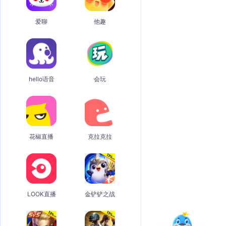
爱聊
他趣
hello语音
会玩
花椒直播
克拉克拉
LOOK直播
金铲铲之战