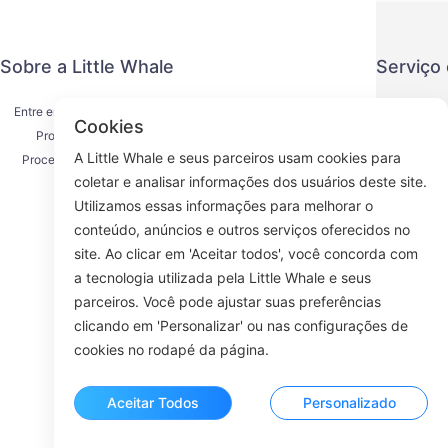
Sobre a Little Whale
Serviço
Entre em contato conosco
Política de
Cookies
Processo de envio
Método de
A Little Whale e seus parceiros usam cookies para
Processo de reembolso
Acordo d
coletar e analisar informações dos usuários deste site.
Sobre nós
K
Utilizamos essas informações para melhorar o
conteúdo, anúncios e outros serviços oferecidos no
site. Ao clicar em 'Aceitar todos', você concorda com
a tecnologia utilizada pela Little Whale e seus
Face
parceiros. Você pode ajustar suas preferências
clicando em 'Personalizar' ou nas configurações de
ROOM 23
cookies no rodapé da página.
Aceitar Todos
Personalizado