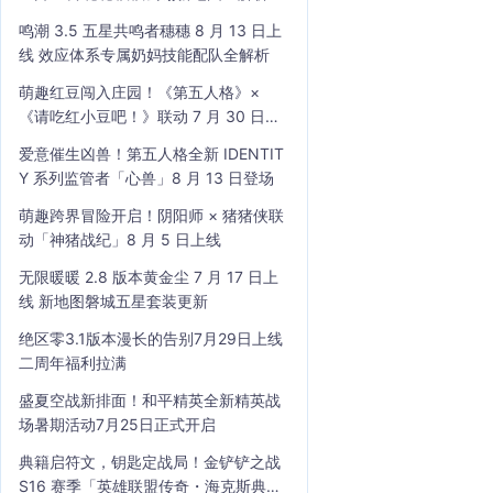
鸣潮 3.5 五星共鸣者穗穗 8 月 13 日上
线 效应体系专属奶妈技能配队全解析
萌趣红豆闯入庄园！《第五人格》×
《请吃红小豆吧！》联动 7 月 30 日开
启
爱意催生凶兽！第五人格全新 IDENTIT
Y 系列监管者「心兽」8 月 13 日登场
萌趣跨界冒险开启！阴阳师 × 猪猪侠联
动「神猪战纪」8 月 5 日上线
无限暖暖 2.8 版本黄金尘 7 月 17 日上
线 新地图磐城五星套装更新
绝区零3.1版本漫长的告别7月29日上线
二周年福利拉满
盛夏空战新排面！和平精英全新精英战
场暑期活动7月25日正式开启
典籍启符文，钥匙定战局！金铲铲之战
S16 赛季「英雄联盟传奇・海克斯典