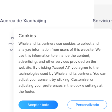
Acerca de Xiaohaijing
Servicio
Contacto
Política 
Cookies
Proceso de envío
Métod
Whale and its partners use cookies to collect and
Proceso de reembolso
Acuerdo 
analyze information from users of this website. We
Acerca de nosotros
use this information to enhance the content,
advertising, and other services provided on the
website. By clicking 'Accept All', you agree to the
technologies used by Whale and its partners. You can
Face
adjust your consent by clicking 'Customize' or
adjusting your preferences in the cookie settings at
ROOM 23
the footer.
Aceptar todo
Personalizado