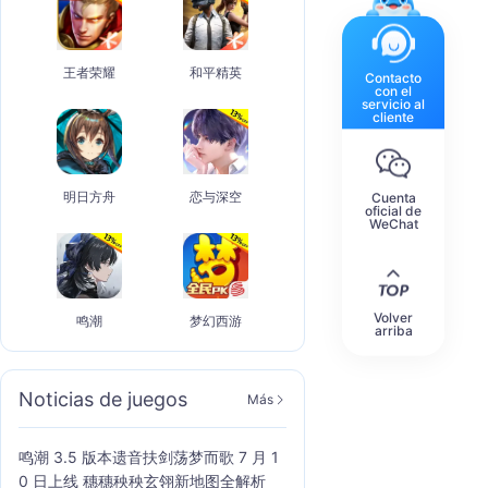
王者荣耀
和平精英
Contacto
con el
servicio al
cliente
明日方舟
恋与深空
Cuenta
oficial de
WeChat
Volver
鸣潮
梦幻西游
arriba
Noticias de juegos
Más
鸣潮 3.5 版本遗音扶剑荡梦而歌 7 月 1
0 日上线 穗穗秧秧玄翎新地图全解析