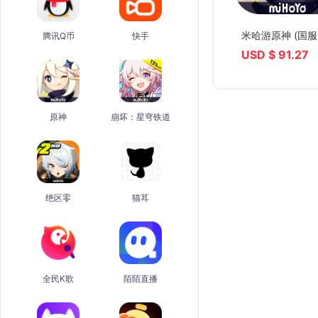
米哈游原神 (国服
腾讯Q币
快手
USD $ 91.27
原神
崩坏：星穹铁道
绝区零
猫耳
全民K歌
陌陌直播