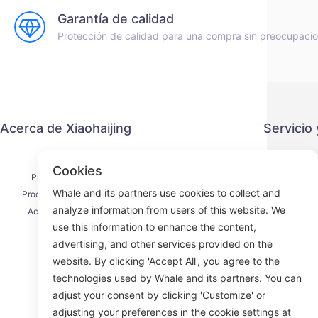
Garantía de calidad
Protección de calidad para una compra sin preocupaci
Acerca de Xiaohaijing
Servicio
Contacto
Política 
Cookies
Proceso de envío
Métod
Whale and its partners use cookies to collect and
Proceso de reembolso
Acuerdo 
analyze information from users of this website. We
Acerca de nosotros
use this information to enhance the content,
advertising, and other services provided on the
website. By clicking 'Accept All', you agree to the
technologies used by Whale and its partners. You can
Face
adjust your consent by clicking 'Customize' or
adjusting your preferences in the cookie settings at
ROOM 23