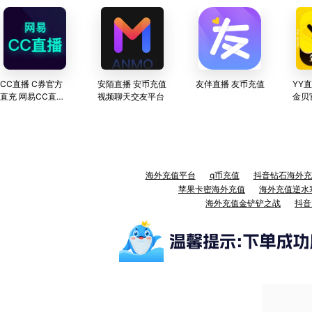
CC直播 C券官方
安陌直播 安币充值
友伴直播 友币充值
YY直
直充 网易CC直播
视频聊天交友平台
金贝
—网易游戏官方直
小时
播平台
服务
海外充值平台
q币充值
抖音钻石海外充
苹果卡密海外充值
海外充值逆水
海外充值金铲铲之战
抖音