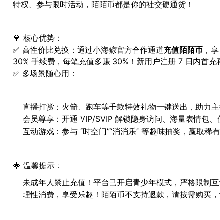
特权、参与限时活动，陌陌币都是你的社交硬通货！
💎
核心优势：
✅
高性价比兑换
：通过小海鲸官方合作通道
充值陌陌币
，享
30% 手续费，每笔充值多赚 30%！新用户注册 7 日内首充
✅
多场景随心用
：
直播打赏
：火箭、跑车等千款特效礼物一键送出，助力主
会员尊享
：开通 VIP/SVIP 解锁隐身访问、海量表情包
互动游戏
：参与 “时空门”“消消乐” 等趣味抽奖，赢取
🌟
温馨提示：
未成年人禁止充值！平台已开启青少年模式，严格限制互
理性消费，享受乐趣！陌陌币不支持退款，请按需购买，