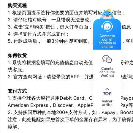
购买流程
1. 根据页面提示选择你想要的面值并填写对应充值信息；
2. 请仔细核对账号，一旦错误无法更改。
3. 点击“立即购买”按钮，进入订单页面，再次确定订单信息
4. 选择支付方式并完成支付；
Contacto
con el
5. 付款成功后，一般3分钟内即可到账。如遇特殊情况，
servicio al
cliente
如何收货
1. 系统将根据您填写的充值信息自动充值，一般会在3分钟
Cuenta
线客服。
oficial de
WeChat
2. 官方查询网址：请登录您的APP，并进入个人中心中查
支付方式
1. 支持全球各大银行通用Debit Card、Credit Card和Pa
Volver
American Express，Discover、ApplePay和GooglePay
arriba
2. 支持多国币种的本地200+支付方式，如：Alipay，Boost，
注意：此处提醒如果您首次下单的金额存在异常，为了确保
谅解。