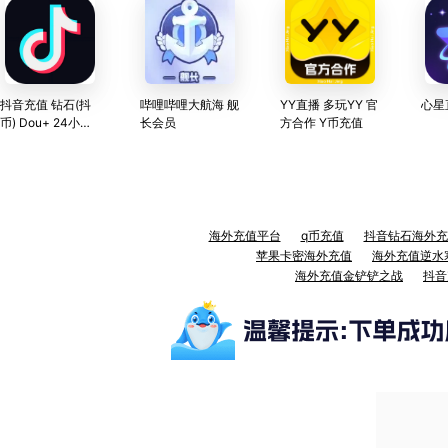
抖音充值 钻石(抖
哔哩哔哩大航海 舰
YY直播 多玩YY 官
币) Dou+ 24小时
长会员
方合作 Y币充值
直充
海外充值平台
q币充值
抖音钻石海外充
苹果卡密海外充值
海外充值逆水
海外充值金铲铲之战
抖音