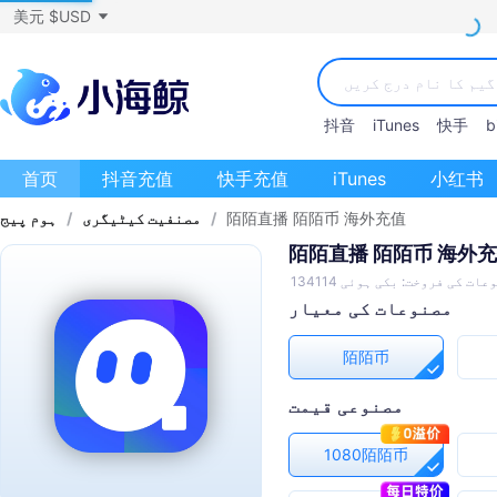
美元 $USD
抖音
iTunes
快手
bi
首页
抖音充值
快手充值
iTunes
小红书
陌陌直播 陌陌币 海外充值
/
مصنفیت کیٹیگری
/
ہوم پیج
陌陌直播 陌陌币 海外
ات کی فروخت: بکی ہوئی 134114
مصنوعات کی معیار
陌陌币
مصنوعی قیمت
1080陌陌币