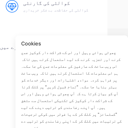
کوالٹی کی گارنٹی
کوالٹی کی حفاظت، بے فکر خریداری
Cookies
ے
تھوڑی سی مچھلی کے بارے میں
چھوٹی ہوائی وہیل اور اس کے شراکت دار کوکیز جمع
کرنے اور تجزیہ کرنے کے لیے استعمال کرتے ہیں تاکہ
ہم سے رابطہ کریں
اس ویب سائٹ کے صارفین کی معلومات جمع کی جا سکے۔
ترسیل کا عمل
ہم اس معلومات کا استعمال کرتے ہیں تاکہ ویب سائٹ
واپسی کا عمل
پر فراہم کردہ مواد، اشتہارات اور دیگر خدمات کو
ہمارے بارے میں
بہتر بنایا جا سکے۔ "تمام قبول کریں" پر کلک کرنا
آپ کو بیان کرتا ہے کہ آپ چھوٹی ہوائی وہیل اور اس
کے شراکت دار کوکیز کی تکنیکی استعمال سے متفق
ہیں۔ آپ اپنے رضامندی کو ترتیب دینے کے لیے
Faceb
"کسٹمائز" پر کلک کر کے یا فوٹر میں کوکی ترجیحات
کی ترتیبات میں کلک کر کے اپنی رضامندی کو ترتیب دے
ROOM 23
سکتے ہیں۔