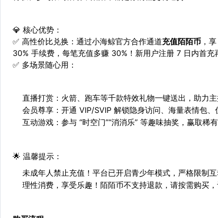
💎
核心优势：
✅
高性价比兑换
：通过小海鲸官方合作通道
充值陌陌币
，享
30% 手续费，每笔充值多赚 30%！新用户注册 7 日内首充
✅
多场景随心用
：
直播打赏
：火箭、跑车等千款特效礼物一键送出，助力主
会员尊享
：开通 VIP/SVIP 解锁隐身访问、海量表情包
互动游戏
：参与 “时空门”“消消乐” 等趣味抽奖，赢取
🌟
温馨提示：
未成年人禁止充值！平台已开启青少年模式，严格限制互
理性消费，享受乐趣！陌陌币不支持退款，请按需购买，