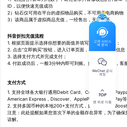
ID，以便快速充值成功
2）钻石仅可用在平台的虚拟物品购买，不可用于电商购物
3）该商品属于虚拟商品充值，一经售出，无法退还。
抖音折扣充值
流程
고객 서비스
1. 根据页面提示选择你想要的面值并填写对应充值信息；
에 문의
2. 点击“立即购买”按钮，进入订单页面，再次确定订单信息
3. 选择支付方式并完成支付；
4. 付款成功后，一般3分钟内即可到账。如遇特殊情况，
WeChat 공식
계정
支付方式
1. 支持全球各大银行通用Debit Card、Credit Card和Pa
American Express，Discover、ApplePay和GooglePay
맨 위로 이동
2. 支持多国币种的本地200+支付方式，如：Alipay，Boost，
注意：此处提醒如果您首次下单的金额存在异常，为了确保
谅解。