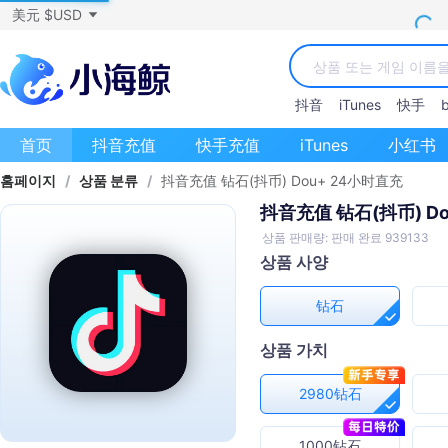
美元 $USD
抖音
iTunes
快手
b
首页
抖音充值
快手充值
iTunes
小红书
홈페이지
/
상품 분류
/
抖音充值 钻石(抖币) Dou+ 24小时直充
抖音充值 钻石(抖币) D
상품 판매량: 판매 완료 939133
상품 사양
钻石
상품 가치
2980钻石
1000钻石