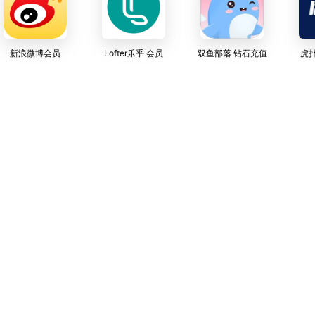
新浪微博会员
Lofter乐乎 会员
双鱼部落 钻石充值
虎