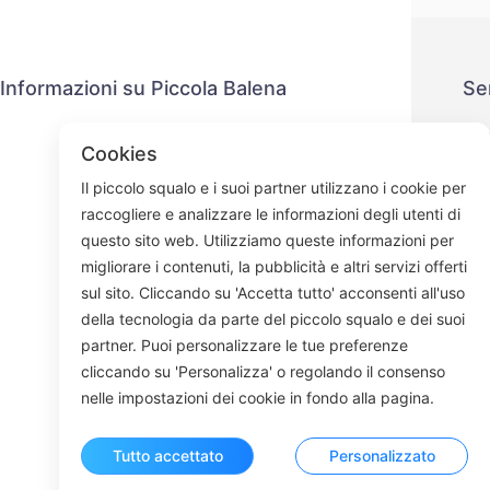
Informazioni su Piccola Balena
Se
Contattaci
P
Cookies
Processo di spedizione
M
Il piccolo squalo e i suoi partner utilizzano i cookie per
Processo di rimborso
raccogliere e analizzare le informazioni degli utenti di
Chi siamo
questo sito web. Utilizziamo queste informazioni per
migliorare i contenuti, la pubblicità e altri servizi offerti
sul sito. Cliccando su 'Accetta tutto' acconsenti all'uso
della tecnologia da parte del piccolo squalo e dei suoi
Face
partner. Puoi personalizzare le tue preferenze
cliccando su 'Personalizza' o regolando il consenso
ROOM 23
nelle impostazioni dei cookie in fondo alla pagina.
Tutto accettato
Personalizzato