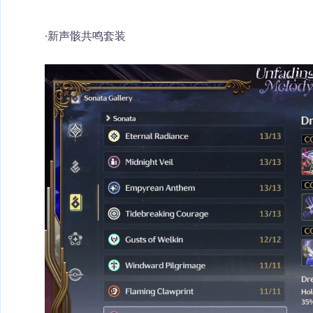
·新声骸共鸣套装