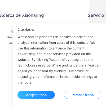
Acerca de Xiaohaijing
Servicio
Contacto
Política 
Cookies
Proceso de envío
Métod
Whale and its partners use cookies to collect and
Proceso de reembolso
Acuerdo 
analyze information from users of this website. We
Acerca de nosotros
use this information to enhance the content,
advertising, and other services provided on the
website. By clicking 'Accept All', you agree to the
technologies used by Whale and its partners. You can
Face
adjust your consent by clicking 'Customize' or
adjusting your preferences in the cookie settings at
ROOM 23
the footer.
Aceptar todo
Personalizado