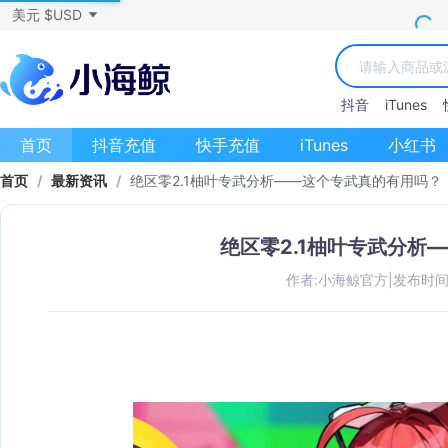
美元 $USD
抖音
iTunes
首页
抖音充值
快手充值
iTunes
小红书
首页
/
最新资讯
/
绝区零2.1柚叶专武分析——这个专武真的有用吗？
绝区零2.1柚叶专武分析
作者:小海鲸官方
|
发布时间：2