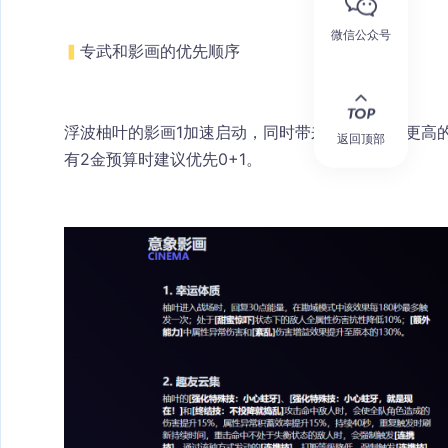
微信公众号
▍
专武和影画的优先顺序
浮波柚叶的影画1加速启动，同时带来10%减抗和更高
返回顶部
有2金预算时建议优先0+1。