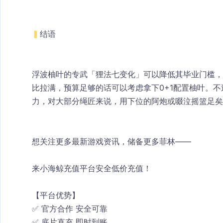
▍
结语
浮波柚叶的专武「狸法七变化」可以降低其毕业门槛
比拉满，预算足够的话可以考虑拿下0+1配置柚叶。不
力，对大部分绳匠来说，用下位的阿炮或啜泣摇篮足矣
想关注更多最新游戏资讯，储备更多菲林——
来小海鲸充值平台安全低价充值！
【平台优势】
✅ 官方合作 安全可靠
✅ 底片直充 即时到账