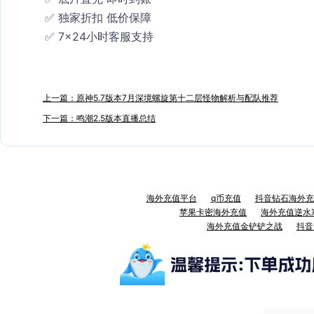
✅ 独家折扣 低价保障
✅ 7×24小时客服支持
上一篇：原神5.7版本7月深境螺旋第十二层怪物解析与配队推荐
下一篇：鸣潮2.5版本直播总结
海外充值平台
q币充值
抖音钻石海外充
苹果卡密海外充值
海外充值逆水
海外充值金铲铲之战
抖音