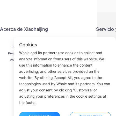
Acerca de Xiaohaijing
Servicio
Contacto
Política 
Cookies
Proceso de envío
Métod
Whale and its partners use cookies to collect and
Proceso de reembolso
Acuerdo 
analyze information from users of this website. We
Acerca de nosotros
use this information to enhance the content,
advertising, and other services provided on the
website. By clicking 'Accept All', you agree to the
technologies used by Whale and its partners. You can
Face
adjust your consent by clicking 'Customize' or
adjusting your preferences in the cookie settings at
ROOM 23
the footer.