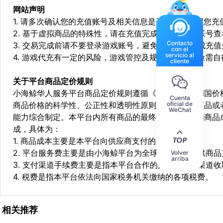
网站声明
1. 请多次确认您的充值账号及相关信息是否正确，如因您
2. 基于虚拟商品的特殊性，请在充值完成后登陆您的帐号
Contacto
3. 交易完成前请不要登录游戏账号，避免由于顶号造成充
con el
servicio al
4. 游戏代充有一定的风险，游戏管控及规则处罚等风险需自
cliente
关于平台商品定价规则
小海鲸华人服务平台商品定价规则遵循《中华人民共和国价
Cuenta
oficial de
商品价格的科学性、公正性和透明性原则，依据相关商品或
WeChat
能力综合制定。本平台内所有商品的最终销售价格均由商品
成，具体为：
1. 商品成本主要是本平台向供应商支付的采购成本；
2. 平台服务费主要是由小海鲸平台为全球华人用户提供商
Volver
arriba
3. 支付渠道手续费主要是指本平台合作的第三方支付渠道
4. 税费是指本平台依法向国家税务机关缴纳的各项税费。
相关推荐