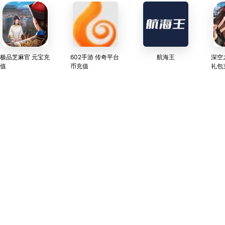
极品芝麻官 元宝充
602手游 传奇平台
航海王
深空
值
币充值
礼包