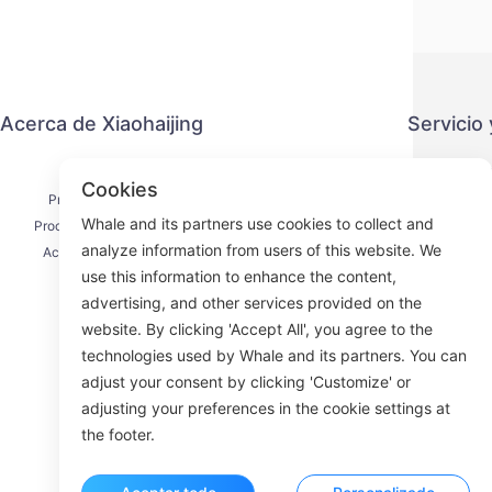
Acerca de Xiaohaijing
Servicio
Contacto
Política 
Cookies
Proceso de envío
Métod
Whale and its partners use cookies to collect and
Proceso de reembolso
Acuerdo 
analyze information from users of this website. We
Acerca de nosotros
use this information to enhance the content,
advertising, and other services provided on the
website. By clicking 'Accept All', you agree to the
technologies used by Whale and its partners. You can
Face
adjust your consent by clicking 'Customize' or
adjusting your preferences in the cookie settings at
ROOM 23
the footer.