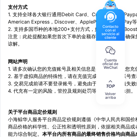
支付方式
1. 支持全球各大银行通用Debit Card、Credit Card和Pa
American Express，Discover、ApplePay和GooglePay
Contacto
2. 支持多国币种的本地200+支付方式，如：Alipay，Boost，
con el
servicio al
注意：此处提醒如果您首次下单的金额存在异常，为了确保
cliente
谅解。
Cuenta
网站声明
oficial de
WeChat
1. 请多次确认您的充值账号及相关信息是否正确，如因您
2. 基于虚拟商品的特殊性，请在充值完成后登陆您的帐号
3. 交易完成前请不要登录账号，避免由于顶号造成充值失
4. 代充有一定的风险，管控及规则处罚等风险需自行承担。
Volver
arriba
关于平台商品定价规则
小海鲸华人服务平台商品定价规则遵循《中华人民共和国价
商品价格的科学性、公正性和透明性原则，依据相关商品或
能力综合制定。
本平台内所有商品的最终销售价格均由商品