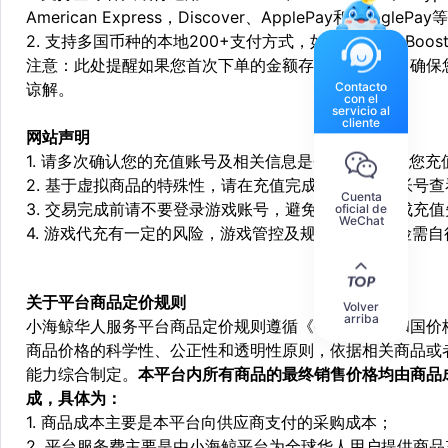
American Express，Discover、ApplePay和GooglePay
2. 支持多国币种的本地200+支付方式，如：Alipay，Boost，
注意：此处提醒如果您首次下单的金额存在异常，为了确保
Contacto
谅解。
con el
servicio al
cliente
网站声明
1. 请多次确认您的充值账号及相关信息是否正确，如因您
2. 基于虚拟商品的特殊性，请在充值完成后登陆您的帐号
Cuenta
3. 交易完成前请不要登录游戏账号，避免由于顶号造成充
oficial de
WeChat
4. 游戏代充有一定的风险，游戏管控及规则处罚等风险需自
关于平台商品定价规则
Volver
arriba
小海鲸华人服务平台商品定价规则遵循《中华人民共和国价
商品价格的科学性、公正性和透明性原则，依据相关商品或
能力综合制定。
本平台内所有商品的最终销售价格均由商品
成，具体为：
1. 商品成本主要是本平台向供应商支付的采购成本；
2. 平台服务费主要是由小海鲸平台为全球华人用户提供商