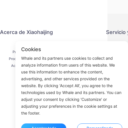
Acerca de Xiaohaijing
Servicio
Contacto
Política 
Cookies
Proceso de envío
Métod
Whale and its partners use cookies to collect and
Proceso de reembolso
Acuerdo 
analyze information from users of this website. We
Acerca de nosotros
use this information to enhance the content,
advertising, and other services provided on the
website. By clicking 'Accept All', you agree to the
technologies used by Whale and its partners. You can
Face
adjust your consent by clicking 'Customize' or
adjusting your preferences in the cookie settings at
ROOM 23
the footer.