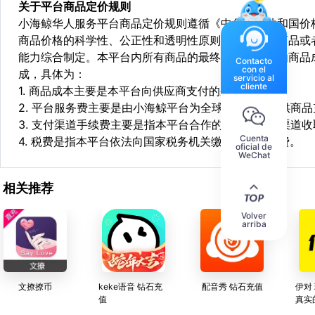
关于平台商品定价规则
小海鲸华人服务平台商品定价规则遵循《中华人民共和国价
商品价格的科学性、公正性和透明性原则，依据相关商品或
能力综合制定。本平台内所有商品的最终销售价格均由商品
Contacto
con el
成，具体为：
servicio al
cliente
1. 商品成本主要是本平台向供应商支付的采购成本；
2. 平台服务费主要是由小海鲸平台为全球华人用户提供商
3. 支付渠道手续费主要是指本平台合作的第三方支付渠道
Cuenta
4. 税费是指本平台依法向国家税务机关缴纳的各项税费。
oficial de
WeChat
相关推荐
Volver
arriba
文撩撩币
keke语音 钻石充
配音秀 钻石充值
伊对
值
真实
视频