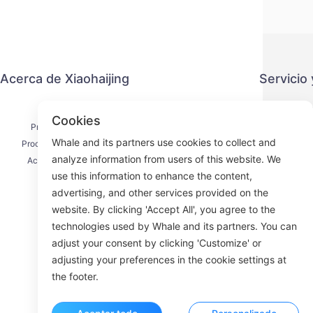
Acerca de Xiaohaijing
Servicio
Contacto
Política 
Cookies
Proceso de envío
Métod
Whale and its partners use cookies to collect and
Proceso de reembolso
Acuerdo 
analyze information from users of this website. We
Acerca de nosotros
use this information to enhance the content,
advertising, and other services provided on the
website. By clicking 'Accept All', you agree to the
technologies used by Whale and its partners. You can
Face
adjust your consent by clicking 'Customize' or
adjusting your preferences in the cookie settings at
ROOM 23
the footer.