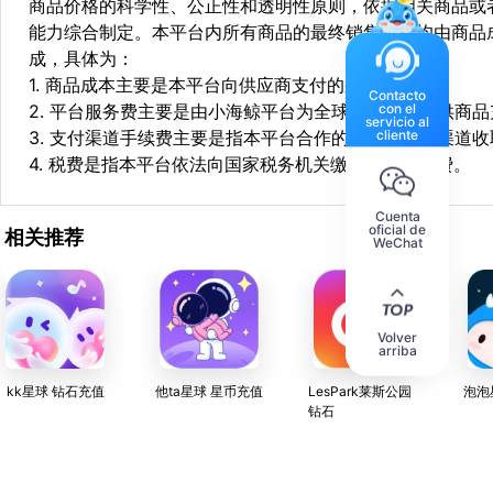
商品价格的科学性、公正性和透明性原则，依据相关商品或
能力综合制定。本平台内所有商品的最终销售价格均由商品
成，具体为：
1. 商品成本主要是本平台向供应商支付的采购成本；
Contacto
con el
2. 平台服务费主要是由小海鲸平台为全球华人用户提供商
servicio al
cliente
3. 支付渠道手续费主要是指本平台合作的第三方支付渠道
4. 税费是指本平台依法向国家税务机关缴纳的各项税费。
Cuenta
oficial de
相关推荐
WeChat
Volver
arriba
kk星球 钻石充值
他ta星球 星币充值
LesPark莱斯公园
泡泡
钻石