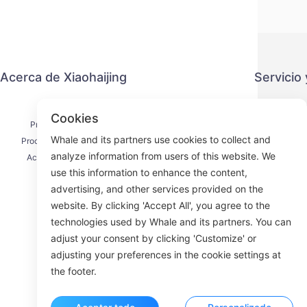
Acerca de Xiaohaijing
Servicio
Contacto
Política 
Cookies
Proceso de envío
Métod
Whale and its partners use cookies to collect and
Proceso de reembolso
Acuerdo 
analyze information from users of this website. We
Acerca de nosotros
use this information to enhance the content,
advertising, and other services provided on the
website. By clicking 'Accept All', you agree to the
technologies used by Whale and its partners. You can
Face
adjust your consent by clicking 'Customize' or
adjusting your preferences in the cookie settings at
ROOM 23
the footer.