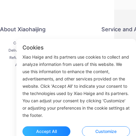
About Xiaohaijing
Service and
Contact Us
Privacy P
Cookies
Delivery Process
Payment 
Xiao Haige and its partners use cookies to collect and
Refund Process
Service Ag
analyze information from users of this website. We
About Us
KY
use this information to enhance the content,
advertisements, and other services provided on the
website. Click 'Accept All' to indicate your consent to
the technologies used by Xiao Haige and its partners.
Face
You can adjust your consent by clicking 'Customize'
or adjusting your preferences in the cookie settings at
ROOM 23
the footer.
Accept All
Customize