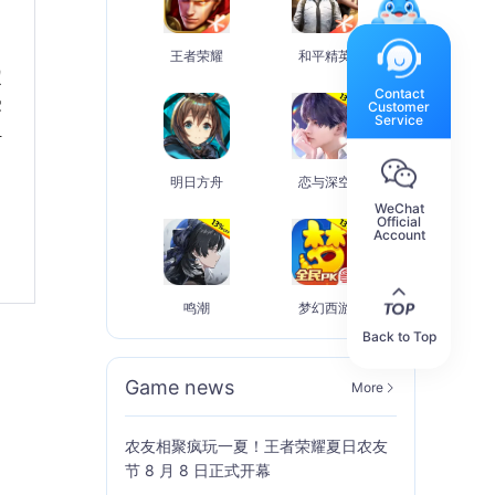
王者荣耀
和平精英
定
Contact
受
Customer
Service
组
明日方舟
恋与深空
WeChat
Official
Account
鸣潮
梦幻西游
Back to Top
Game news
More
农友相聚疯玩一夏！王者荣耀夏日农友
节 8 月 8 日正式开幕