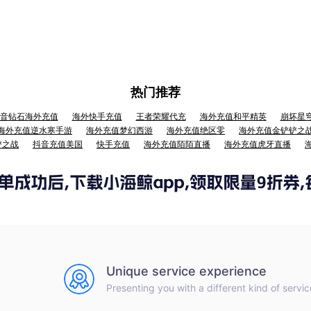
热门推荐
音钻石海外充值
海外快手充值
王者荣耀代充
海外充值和平精英
崩坏星
海外充值逆水寒手游
海外充值梦幻西游
海外充值绝区零
海外充值金铲铲之
铲之战
抖音充值美国
快手充值
海外充值陌陌直播
海外充值虎牙直播
Unique service experience
Presenting you with a different kind of servic