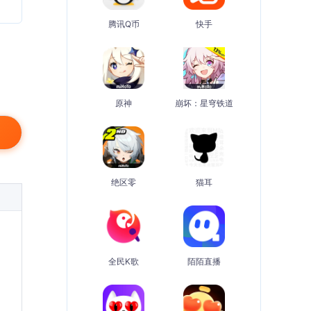
腾讯Q币
快手
原神
崩坏：星穹铁道
绝区零
猫耳
全民K歌
陌陌直播