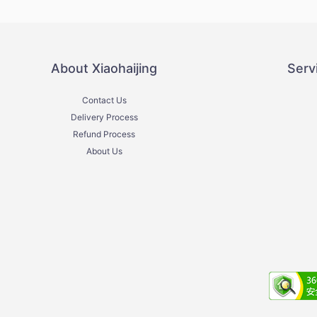
About Xiaohaijing
Serv
Contact Us
Delivery Process
Refund Process
About Us