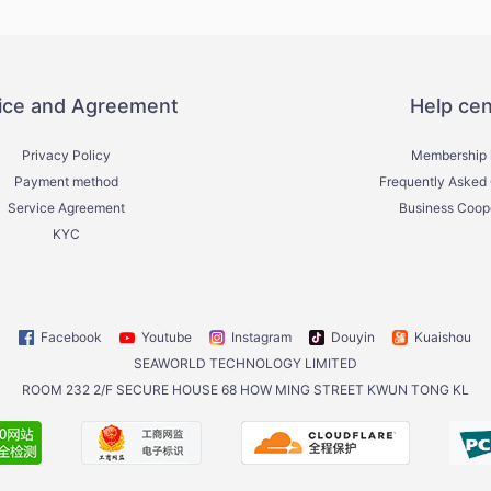
ice and Agreement
Help cen
Privacy Policy
Membership 
Payment method
Frequently Asked
Service Agreement
Business Coop
KYC
Facebook
Youtube
Instagram
Douyin
Kuaishou
SEAWORLD TECHNOLOGY LIMITED
ROOM 232 2/F SECURE HOUSE 68 HOW MING STREET KWUN TONG KL