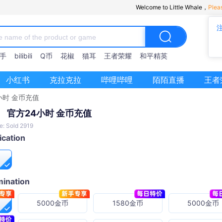
Welcome to Little Whale，
Plea
手
bilibili
Q币
花椒
猫耳
王者荣耀
和平精英
小红书
克拉克拉
哔哩哔哩
陌陌直播
王者
小时 金币充值
 官方24小时 金币充值
e: Sold 2919
ication
ination
5000金币
1580金币
5000金币