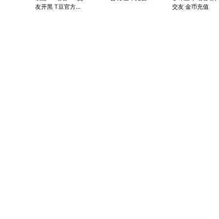
友开黑 T豆官方直
交友 金币充值
充 24小时专属客
服