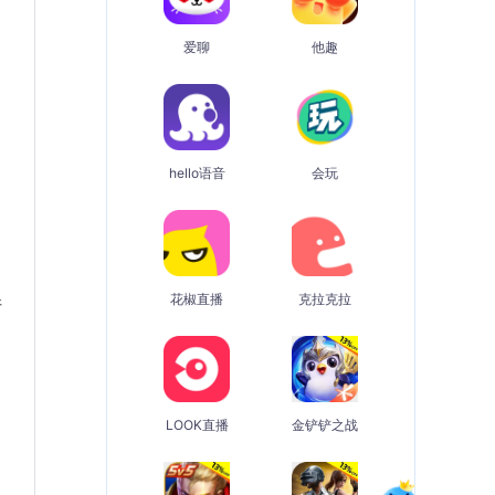
爱聊
他趣
hello语音
会玩
花椒直播
克拉克拉
请
LOOK直播
金铲铲之战