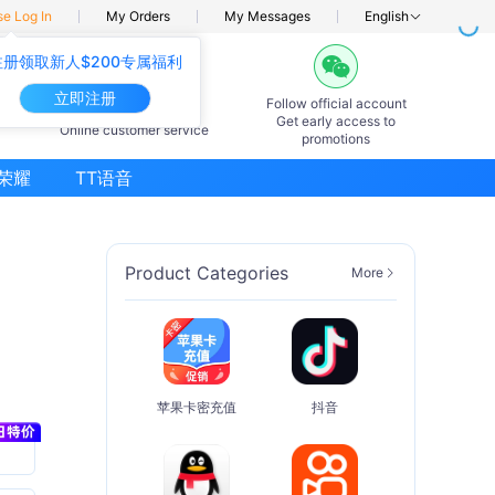
se Log In
My Orders
My Messages
English
注册领取新人$200专属福利
立即注册
Follow official account
7×24hours
Get early access to
Online customer service
promotions
荣耀
TT语音
Product Categories
More
苹果卡密充值
抖音