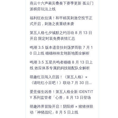
燕云十六声蕤宾叠奏下赛季更新 孤云门
派棋弈玩法上线
福利狂欢拉满！和平精英刺激空投节正
式开启，刺激之夜重磅来袭
第五人格七夕缄默之约活动 8 月 13 日
开启 限定时装免费表情汇总
鸣潮 3.5 版本遗音扶剑荡梦而歌 7 月 1
0 日上线 穗穗秧秧玄翎新地图全解析
鸣潮 3.5 五星共鸣者穗穗 8 月 13 日上
线 效应体系专属奶妈技能配队全解析
萌趣红豆闯入庄园！《第五人格》×
《请吃红小豆吧！》联动 7 月 30 日开
启
爱意催生凶兽！第五人格全新 IDENTIT
Y 系列监管者「心兽」8 月 13 日登场
萌趣跨界冒险开启！阴阳师 × 猪猪侠联
动「神猪战纪」8 月 5 日上线