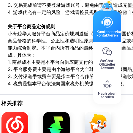
3. 交易完成前请不要登录游戏账号，避免由于顶号造成充
4. 游戏代充有一定的风险，游戏管控及规则处罚等风险需自
关于平台商品定价规则
Kundenservice
小海鲸华人服务平台商品定价规则遵循《中华人民共和国价
kontaktieren
商品价格的科学性、公正性和透明性原则，依据相关商品或
能力综合制定。本平台内所有商品的最终销售价格均由商品
成，具体为：
WeChat-
1. 商品成本主要是本平台向供应商支付的采购成本；
Offizieller
Account
2. 平台服务费主要是由小海鲸平台为全球华人用户提供商
3. 支付渠道手续费主要是指本平台合作的第三方支付渠道
4. 税费是指本平台依法向国家税务机关缴纳的各项税费。
Nach oben
scrollen
相关推荐