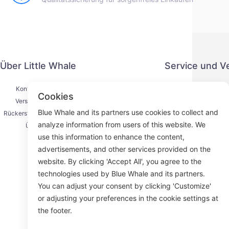
Über Little Whale
Service und V
Kontaktiere uns
Datenschut
Cookies
Versandprozess
Zahlung
Blue Whale and its partners use cookies to collect and
Rückerstattungsprozess
Serviceve
analyze information from users of this website. We
Über uns
K
use this information to enhance the content,
advertisements, and other services provided on the
website. By clicking 'Accept All', you agree to the
technologies used by Blue Whale and its partners.
Face
You can adjust your consent by clicking 'Customize'
or adjusting your preferences in the cookie settings at
ROOM 23
the footer.