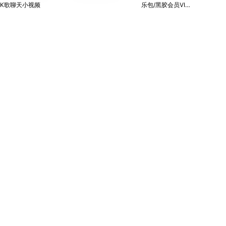
K歌聊天小视频
乐包/黑胶会员VIP/
黑胶SVIP