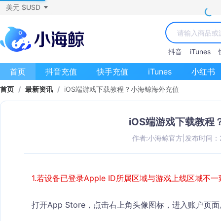
美元 $USD
抖音
iTunes
首页
抖音充值
快手充值
iTunes
小红书
首页
/
最新资讯
/
iOS端游戏下载教程？小海鲸海外充值
iOS端游戏下载教程
作者:小海鲸官方
|
发布时间：202
1.若设备已登录Apple ID所属区域与游戏上线区域不一
打开App Store，点击右上角头像图标，进入账户