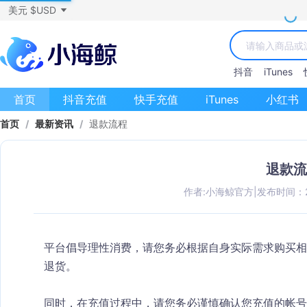
美元 $USD
抖音
iTunes
首页
抖音充值
快手充值
iTunes
小红书
首页
/
最新资讯
/
退款流程
退款流
作者:小海鲸官方
|
发布时间：202
平台倡导理性消费，请您务必根据自身实际需求购买相
退货。
同时，在充值过程中，请您务必谨慎确认您充值的帐号