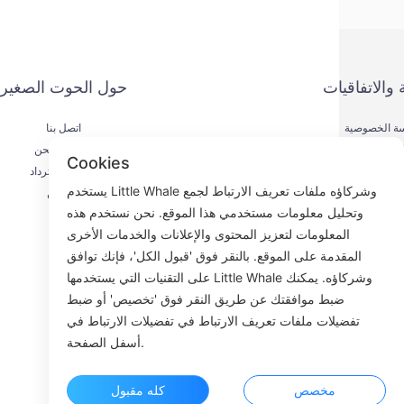
 والاتفاقيات
حول الحوت الصغير
ة الخصوصية
اتصل بنا
يقة الدفع
عملية الشحن
Cookies
اقية الخدمة
عملية الاسترداد
يستخدم Little Whale وشركاؤه ملفات تعريف الارتباط لجمع
KYC
من نحن
وتحليل معلومات مستخدمي هذا الموقع. نحن نستخدم هذه
المعلومات لتعزيز المحتوى والإعلانات والخدمات الأخرى
المقدمة على الموقع. بالنقر فوق 'قبول الكل'، فإنك توافق
على التقنيات التي يستخدمها Little Whale وشركاؤه. يمكنك
Fac
ضبط موافقتك عن طريق النقر فوق 'تخصيص' أو ضبط
تفضيلات ملفات تعريف الارتباط في تفضيلات الارتباط في
ROOM 23
أسفل الصفحة.
مخصص
كله مقبول