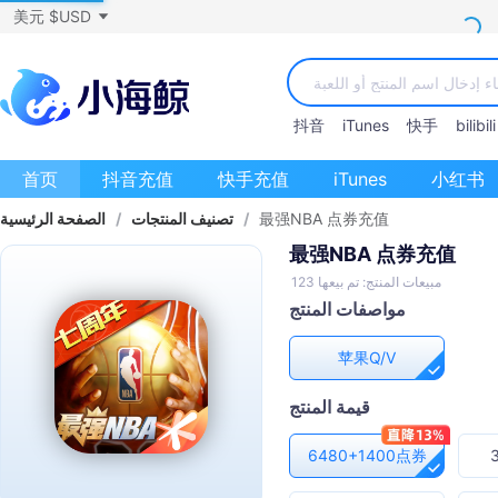
美元 $USD
抖音
iTunes
快手
bilibili
首页
抖音充值
快手充值
iTunes
小红书
最强NBA 点券充值
/
تصنيف المنتجات
/
الصفحة الرئيسية
最强NBA 点券充值
مبيعات المنتج: تم بيعها 123
مواصفات المنتج
苹果Q/V
قيمة المنتج
6480+1400点券