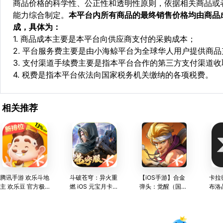
商品价格的科学性、公正性和透明性原则，依据相关商品或
能力综合制定。
本平台内所有商品的最终销售价格均由商品
成，具体为：
1. 商品成本主要是本平台向供应商支付的采购成本；
2. 平台服务费主要是由小海鲸平台为全球华人用户提供商
3. 支付渠道手续费主要是指本平台合作的第三方支付渠道
4. 税费是指本平台依法向国家税务机关缴纳的各项税费。
相关推荐
腾讯手游 欢乐斗地
斗破苍穹：异火重
【iOS手游】合金
卡拉
主 欢乐豆 官方极
燃 iOS 元宝月卡坊
弹头：觉醒（国
布洛
速充值 24小时在
市充值
服）充值
线服务