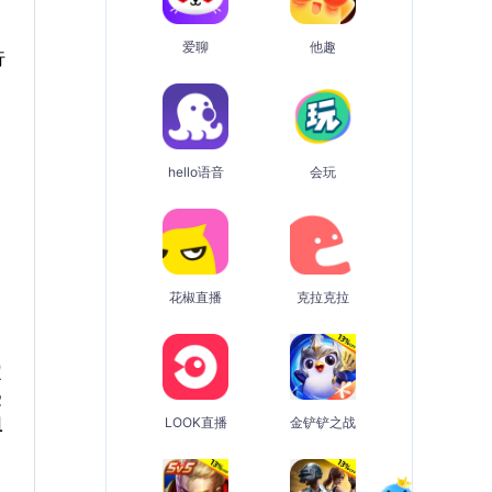
爱聊
他趣
行
hello语音
会玩
花椒直播
克拉克拉
定
受
组
LOOK直播
金铲铲之战