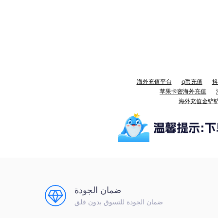
海外充值平台
q币充值
抖
苹果卡密海外充值
海外充值金铲
ضمان الجودة
ضمان الجودة للتسوق بدون قلق