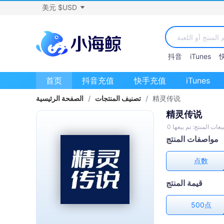
美元 $USD
抖音
iTunes
首页
抖音充值
快手充值
iTunes
精灵传说
/
تصنيف المنتجات
/
الصفحة الرئيسية
精灵传说
يعات المنتج: تم بيعها 0
مواصفات المنتج
点数
قيمة المنتج
500点