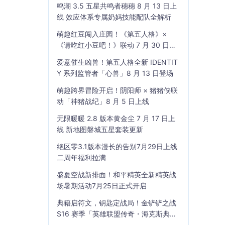
鸣潮 3.5 五星共鸣者穗穗 8 月 13 日上
线 效应体系专属奶妈技能配队全解析
萌趣红豆闯入庄园！《第五人格》×
《请吃红小豆吧！》联动 7 月 30 日开
启
爱意催生凶兽！第五人格全新 IDENTIT
Y 系列监管者「心兽」8 月 13 日登场
萌趣跨界冒险开启！阴阳师 × 猪猪侠联
动「神猪战纪」8 月 5 日上线
无限暖暖 2.8 版本黄金尘 7 月 17 日上
线 新地图磐城五星套装更新
绝区零3.1版本漫长的告别7月29日上线
二周年福利拉满
盛夏空战新排面！和平精英全新精英战
场暑期活动7月25日正式开启
典籍启符文，钥匙定战局！金铲铲之战
S16 赛季「英雄联盟传奇・海克斯典
籍」7 月 23 日上线