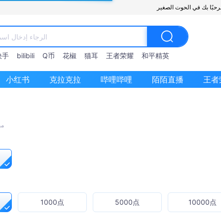
快手
bilibili
Q币
花椒
猫耳
王者荣耀
和平精英
小红书
克拉克拉
哔哩哔哩
陌陌直播
王者
مب
1000点
5000点
10000点