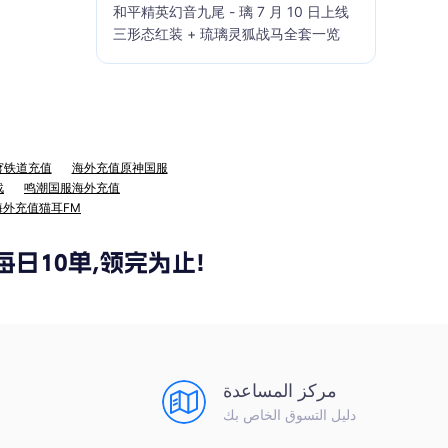
和平精英幻音九尾 - 璃 7 月 10 日上线
三形态红装 + 琉璃灵狐战马全套一览
穹铁道充值
海外充值原神国服
战
鸣潮国服海外充值
海外充值猫耳FM
مركز المساعدة
دليل التسوق الخاص بك