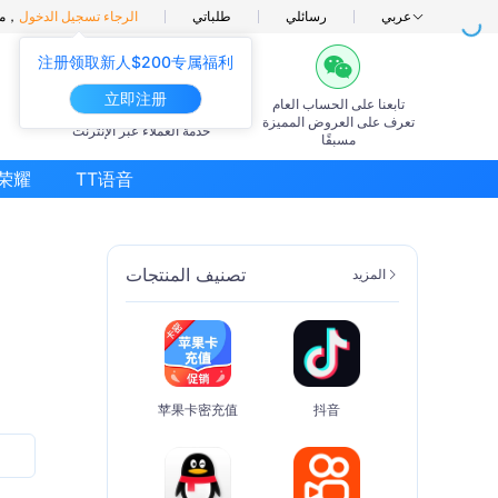
عربي
رسائلي
طلباتي
الرجاء تسجيل الدخول
مرحبًا بك في الحوت الصغير，
注册领取新人$200专属福利
立即注册
تابعنا على الحساب العام
7×24ساعة
تعرف على العروض المميزة
خدمة العملاء عبر الإنترنت
مسبقًا
荣耀
TT语音
تصنيف المنتجات
المزيد
苹果卡密充值
抖音