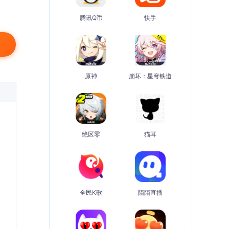
腾讯Q币
快手
原神
崩坏：星穹铁道
绝区零
猫耳
全民K歌
陌陌直播