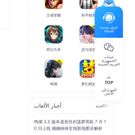
王者荣耀
和平精英
اتصل بخدمة
العملاء
明日方舟
恋与深空
حساب
الجمهورية
العربية الصينية
鸣潮
梦幻西游
العودة إلى
الأعلى
أخبار الألعاب
المزيد
鸣潮 3.5 版本遗音扶剑荡梦而歌 7 月 1
0 日上线 穗穗秧秧玄翎新地图全解析