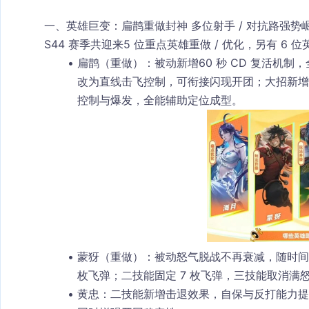
一、英雄巨变：扁鹊重做封神 多位射手 / 对抗路强势
S44 赛季共迎来
5 位重点英雄重做 / 优化
，另有 6 
扁鹊（重做）
：被动新增
60 秒 CD 复活机制
，
改为直线击飞控制，可衔接闪现开团；大招新增
控制与爆发，全能辅助定位成型。
蒙犽（重做）
：被动怒气脱战不再衰减，随时间
枚飞弹；二技能固定 7 枚飞弹，三技能取消
黄忠
：二技能新增
击退效果
，自保与反打能力提