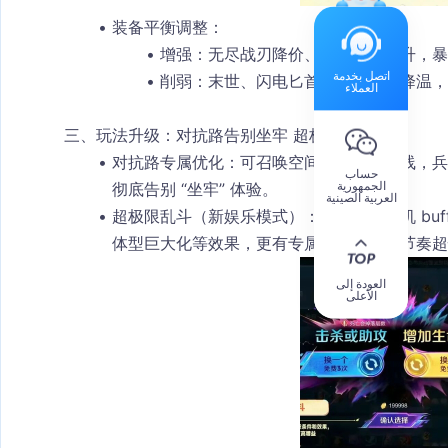
装备平衡调整
：
增强：无尽战刃降价、影刃属性提升，
暴
اتصل بخدمة
削弱：末世、闪电匕首、血魔之怒降温，
العملاء
三、玩法升级：对抗路告别坐牢 超极限乱斗来袭
对抗路专属优化
：可召唤
空间之灵
协助推线，兵
حساب
الجمهورية
彻底告别 “坐牢” 体验。
العربية الصينية
超极限乱斗（新娱乐模式）
：开局自选随机 b
体型巨大化等效果，更有专属火箭机关，节奏超
العودة إلى
الأعلى