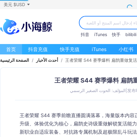
美元 $USD
抖音
iTunes
快手
bilibili
首页
抖音充值
快手充值
iTunes
小红书
王者荣耀 S44 赛季爆料 扁鹊重做复
/
أحدث الأخبار
/
الصفحة الرئيسية
王者荣耀 S44 赛季爆料 扁
发布时
|
المؤلف: الحوت الصغير الرسمي
王者荣耀 S44 赛季前瞻直播圆满落幕，海量版本内
升级、体验优化
为核心，扁鹊史诗级重做解锁复活能力
新职业自适应装备、对抗路专属机制及超极限乱斗玩法