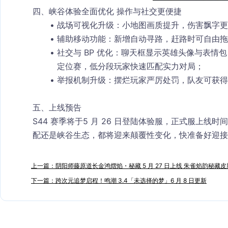
四、峡谷体验全面优化 操作与社交更便捷
战场可视化升级
：小地图画质提升，伤害飘字更
辅助移动功能
：新增自动寻路，赶路时可自由拖
社交与 BP 优化
：聊天框显示英雄头像与表情包
定位赛，低分段玩家快速匹配实力对局；
举报机制升级
：摆烂玩家严厉处罚，队友可获得
五、上线预告
S44 赛季将于
5 月 26 日
登陆体验服，正式服上线时间
配还是峡谷生态，都将迎来颠覆性变化，快准备好迎接
上一篇：阴阳师藤原道长金鸿熠焰・秘藏 5 月 27 日上线 朱雀焰韵秘藏皮
下一篇：跨次元追梦启程！鸣潮 3.4「未选择的梦」6 月 8 日更新