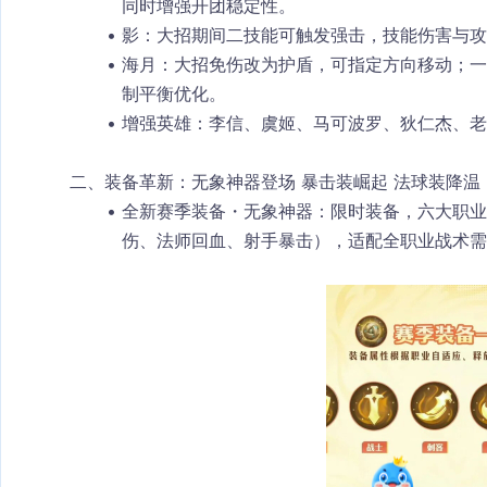
同时增强开团稳定性。
影
：大招期间二技能可触发强击，技能伤害与攻
海月
：大招免伤改为
护盾
，可指定方向移动；一
制平衡优化。
增强英雄
：李信、虞姬、马可波罗、狄仁杰、老
二、装备革新：无象神器登场 暴击装崛起 法球装降温
全新赛季装备・无象神器
：限时装备，
六大职业
伤、法师回血、射手暴击），适配全职业战术需