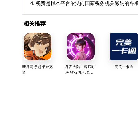
4. 税费是指本平台依法向国家税务机关缴纳的各
相关推荐
新月同行 超相金充
斗罗大陆：魂师对
完美一卡通
值
决 钻石 礼包 官方
快速充值