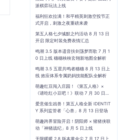
派棋弈玩法上线
福利狂欢拉满！和平精英刺激空投节正
式开启，刺激之夜重磅来袭
第五人格七夕缄默之约活动 8 月 13 日
开启 限定时装免费表情汇总
鸣潮 3.5 版本遗音扶剑荡梦而歌 7 月 1
0 日上线 穗穗秧秧玄翎新地图全解析
鸣潮 3.5 五星共鸣者穗穗 8 月 13 日上
线 效应体系专属奶妈技能配队全解析
萌趣红豆闯入庄园！《第五人格》×
《请吃红小豆吧！》联动 7 月 30 日开
启
爱意催生凶兽！第五人格全新 IDENTIT
Y 系列监管者「心兽」8 月 13 日登场
萌趣跨界冒险开启！阴阳师 × 猪猪侠联
动「神猪战纪」8 月 5 日上线
无限暖暖 2.8 版本黄金尘 7 月 17 日上