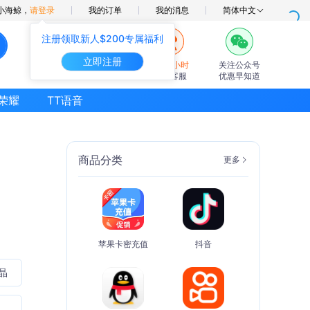
小海鲸，
请登录
我的订单
我的消息
简体中文
注册领取新人$200专属福利
立即注册
7×24小时
关注公众号
在线客服
优惠早知道
荣耀
TT语音
商品分类
更多
苹果卡密充值
抖音
晶