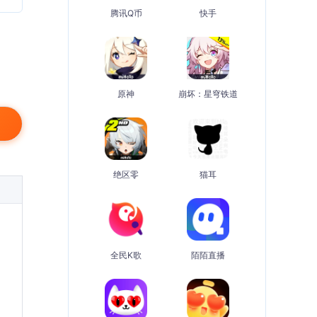
腾讯Q币
快手
原神
崩坏：星穹铁道
绝区零
猫耳
全民K歌
陌陌直播