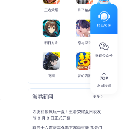
王者荣耀
和平精英
联系客服
明日方舟
恋与深空
微信公众号
鸣潮
梦幻西游
定
返回顶部
受
游戏新闻
更多
组
农友相聚疯玩一夏！王者荣耀夏日农友
节 8 月 8 日正式开幕
燕云十六声蕤宾叠奏下赛季更新 孤云门