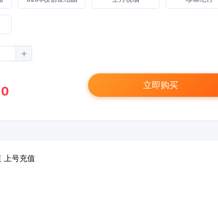
立即购买
00
值 上号充值