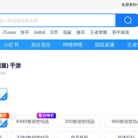
欢迎来到
iTunes
快手
bilibili
Q币
花椒
猫耳
王者荣耀
和平精英
小红书
克拉克拉
哔哩哔哩
陌陌直播
王者
服) 手游
56
晶
6480枚创世结晶
300枚创世结晶
980枚创世结
晶
3280枚创世结晶
空月祝福
珍珠纪行