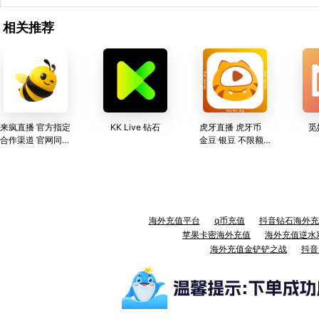
相关推荐
来疯直播 官方指定
KK Live 钻石
虎牙直播 虎牙币
觅
合作渠道 官网同价
金豆 银豆 不限额
全网最低
度充值
海外充值平台
q币充值
抖音钻石海外充
苹果卡密海外充值
海外充值逆水
海外充值金铲铲之战
抖音