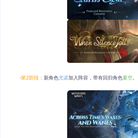
·
第2阶段
：
新角色
尤诺
加入阵容，带有回归角色
夏空
。