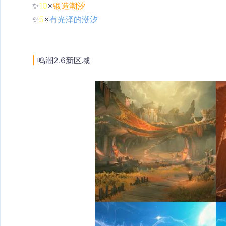
✨
10
×
锻造潮汐
✨
5
×
有光泽的潮汐
| 
鸣潮2.6新区域