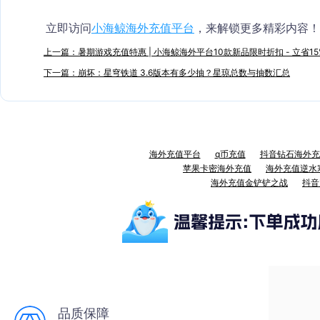
立即访问
小海鲸海外充值平台
，来解锁更多精彩内容！
上一篇：暑期游戏充值特惠 | 小海鲸海外平台10款新品限时折扣 - 立省15
下一篇：崩坏：星穹铁道 3.6版本有多少抽？星琼总数与抽数汇总
海外充值平台
q币充值
抖音钻石海外充
苹果卡密海外充值
海外充值逆水
海外充值金铲铲之战
抖音
品质保障