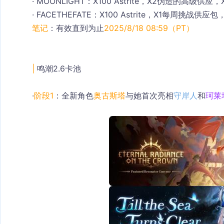
· MOONLIGHT
：X100 Astrite，X2伪造的高级供应，
· FACETHEFATE
：X100 Astrite，X1每周挑战供应
笔记
：有效直到为止
2025/8/18 08:59（PT）
| 
鸣潮2.6卡池
·
阶段1
：全新角色
奥古斯塔
与她首次亮相
守岸人
和
珂莱