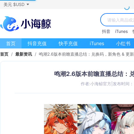
美元 $USD
抖音
iTunes
首页
抖音充值
快手充值
iTunes
小红书
首页
/
最新资讯
/
鸣潮2.6版本前瞻直播总结：兑换码，新角色 & 更
鸣潮2.6版本前瞻直播总结：兑
作者:小海鲸官方
|
发布时间：202