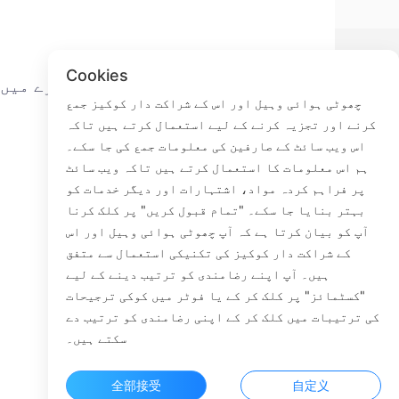
Cookies
ے
تھوڑی سی مچھلی کے بارے میں
چھوٹی ہوائی وہیل اور اس کے شراکت دار کوکیز جمع
کرنے اور تجزیہ کرنے کے لیے استعمال کرتے ہیں تاکہ
ہم سے رابطہ کریں
اس ویب سائٹ کے صارفین کی معلومات جمع کی جا سکے۔
ترسیل کا عمل
ہم اس معلومات کا استعمال کرتے ہیں تاکہ ویب سائٹ
واپسی کا عمل
پر فراہم کردہ مواد، اشتہارات اور دیگر خدمات کو
ہمارے بارے میں
بہتر بنایا جا سکے۔ "تمام قبول کریں" پر کلک کرنا
آپ کو بیان کرتا ہے کہ آپ چھوٹی ہوائی وہیل اور اس
کے شراکت دار کوکیز کی تکنیکی استعمال سے متفق
ہیں۔ آپ اپنے رضامندی کو ترتیب دینے کے لیے
Faceb
"کسٹمائز" پر کلک کر کے یا فوٹر میں کوکی ترجیحات
کی ترتیبات میں کلک کر کے اپنی رضامندی کو ترتیب دے
ROOM 23
سکتے ہیں۔
全部接受
自定义