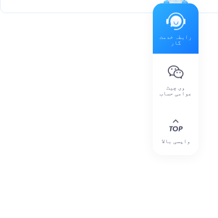
رابطہ خدمت
گار
وی چیٹ
عوامی حساب
واپسی بالا