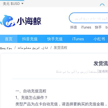
美元 $USD
抖音
iTunes
快手
bi
首页
抖音充值
快手充值
iTunes
小红书
发货流程
/
تازہ ترین معلومات
/
ہوم پیج
发货流
发布时间
|
مصنف: زریں والی ہائی جنگ
一、自动充值流程
1、充值怎么操作？
类型产品为点卡自动充值，请选择要购买的充值金额，