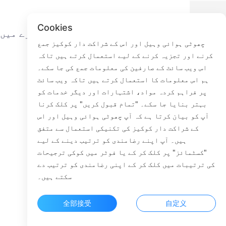
Cookies
ے
تھوڑی سی مچھلی کے بارے میں
چھوٹی ہوائی وہیل اور اس کے شراکت دار کوکیز جمع
کرنے اور تجزیہ کرنے کے لیے استعمال کرتے ہیں تاکہ
ہم سے رابطہ کریں
اس ویب سائٹ کے صارفین کی معلومات جمع کی جا سکے۔
ترسیل کا عمل
ہم اس معلومات کا استعمال کرتے ہیں تاکہ ویب سائٹ
واپسی کا عمل
پر فراہم کردہ مواد، اشتہارات اور دیگر خدمات کو
ہمارے بارے میں
بہتر بنایا جا سکے۔ "تمام قبول کریں" پر کلک کرنا
آپ کو بیان کرتا ہے کہ آپ چھوٹی ہوائی وہیل اور اس
کے شراکت دار کوکیز کی تکنیکی استعمال سے متفق
ہیں۔ آپ اپنے رضامندی کو ترتیب دینے کے لیے
Faceb
"کسٹمائز" پر کلک کر کے یا فوٹر میں کوکی ترجیحات
کی ترتیبات میں کلک کر کے اپنی رضامندی کو ترتیب دے
ROOM 23
سکتے ہیں۔
全部接受
自定义