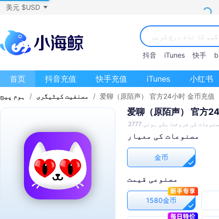
美元 $USD
抖音
iTunes
快手
bi
首页
抖音充值
快手充值
iTunes
小红书
爱聊（原陌声） 官方24小时 金币充值
/
مصنفیت کیٹیگری
/
ہوم پیج
爱聊（原陌声） 官方2
نوعات کی فروخت: بکی ہوئی 2777
مصنوعات کی معیار
金币
مصنوعی قیمت
1580金币