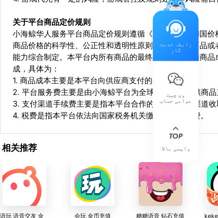
关于平台商品定价规则
小海鲸华人服务平台商品定价规则遵循《中华人民共和国价
رابطہ خدمت
商品价格的科学性、公正性和透明性原则，依据相关商品或
گار
能力综合制定。本平台内所有商品的最终销售价格均由商品
成，具体为：
1. 商品成本主要是本平台向供应商支付的采购成本；
2. 平台服务费主要是由小海鲸平台为全球华人用户提供商
وی چیٹ
عوامی حساب
3. 支付渠道手续费主要是指本平台合作的第三方支付渠道
4. 税费是指本平台依法向国家税务机关缴纳的各项税费。
相关推荐
واپسی بالا
语玩 语音交友 金
会玩 金币充值
糖糖语音 钻石充值
kek