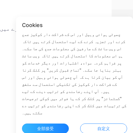
Cookies
ے
تھوڑی سی مچھلی کے بارے میں
چھوٹی ہوائی وہیل اور اس کے شراکت دار کوکیز جمع
کرنے اور تجزیہ کرنے کے لیے استعمال کرتے ہیں تاکہ
ہم سے رابطہ کریں
اس ویب سائٹ کے صارفین کی معلومات جمع کی جا سکے۔
ترسیل کا عمل
ہم اس معلومات کا استعمال کرتے ہیں تاکہ ویب سائٹ
واپسی کا عمل
پر فراہم کردہ مواد، اشتہارات اور دیگر خدمات کو
ہمارے بارے میں
بہتر بنایا جا سکے۔ "تمام قبول کریں" پر کلک کرنا
آپ کو بیان کرتا ہے کہ آپ چھوٹی ہوائی وہیل اور اس
کے شراکت دار کوکیز کی تکنیکی استعمال سے متفق
ہیں۔ آپ اپنے رضامندی کو ترتیب دینے کے لیے
Faceb
"کسٹمائز" پر کلک کر کے یا فوٹر میں کوکی ترجیحات
کی ترتیبات میں کلک کر کے اپنی رضامندی کو ترتیب دے
ROOM 23
سکتے ہیں۔
全部接受
自定义