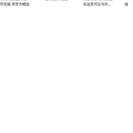
币充值 享官方赠送
在这里可以与许多
值
有趣的声音一起游
戏