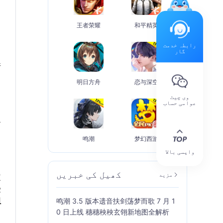
王者荣耀
和平精英
رابطہ خدمت
گار
请
明日方舟
恋与深空
وی چیٹ
عوامی حساب
退
鸣潮
梦幻西游
واپسی بالا
کھیل کی خبریں
مزید
定
受
组
鸣潮 3.5 版本遗音扶剑荡梦而歌 7 月 1
0 日上线 穗穗秧秧玄翎新地图全解析