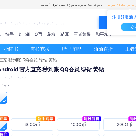
انی لاگ ان کریں
چھوٹا سا بحری گھوڑا میں خوش آمدید，
注册领取新人
立
s
快手
bilibili
Q币
花椒
猫耳
王者荣耀
和平精英
小红书
克拉克拉
哔哩哔哩
陌陌直播
王者
官方直充 秒到账 QQ会员 绿钻 黄钻
Android 官方直充 秒到账 QQ会员 绿钻 黄钻
مصنوعات کی فروخت: ب
مصنو
300Q币
100Q币
200Q币