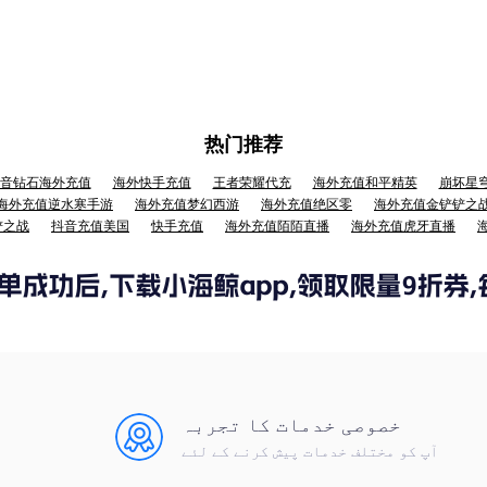
热门推荐
音钻石海外充值
海外快手充值
王者荣耀代充
海外充值和平精英
崩坏星
海外充值逆水寒手游
海外充值梦幻西游
海外充值绝区零
海外充值金铲铲之
铲之战
抖音充值美国
快手充值
海外充值陌陌直播
海外充值虎牙直播
خصوصی خدمات کا تجربہ
آپ کو مختلف خدمات پیش کرنے کے لئے