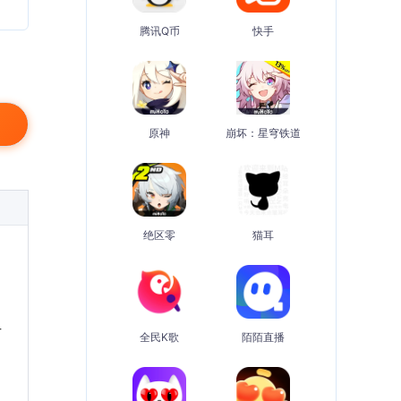
腾讯Q币
快手
原神
崩坏：星穹铁道
绝区零
猫耳
古
全民K歌
陌陌直播