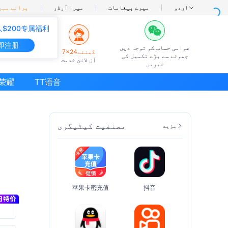
اردو
میرے پیغامات
میرا آرڈر
برائے مہرب
$200专属福利
即注册
عوامی حساب کو توجہ دیں
7×24گھنٹے
چھوٹے سے بڑے تکمیل کی
آن لائن خدمت
خبریں
荣耀
TT语音
مصنفیت کیٹیگری
مزید
苹果卡密充值
抖音