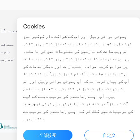
Cookies
ہمیں فالو کریں
مدد کا
چھوٹی ہوائی وہیل اور اس کے شراکت دار کوکیز جمع
کرنے اور تجزیہ کرنے کے لیے استعمال کرتے ہیں تاکہ
ممبرشپ 
اس ویب سائٹ کے صارفین کی معلومات جمع کی جا سکے۔
عام سو
ہم اس معلومات کا استعمال کرتے ہیں تاکہ ویب سائٹ
تجارتی 
پر فراہم کردہ مواد، اشتہارات اور دیگر خدمات کو
بہتر بنایا جا سکے۔ "تمام قبول کریں" پر کلک کرنا
وی چیٹ عوامی حساب
آپ کو بیان کرتا ہے کہ آپ چھوٹی ہوائی وہیل اور اس
کے شراکت دار کوکیز کی تکنیکی استعمال سے متفق
ہیں۔ آپ اپنے رضامندی کو ترتیب دینے کے لیے
"کسٹمائز" پر کلک کر کے یا فوٹر میں کوکی ترجیحات
کی ترتیبات میں کلک کر کے اپنی رضامندی کو ترتیب دے
سکتے ہیں۔
全部接受
自定义