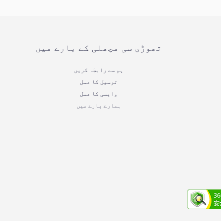
تھوڑی سی مچھلی کے بارے میں
ہم سے رابطہ کریں
ترسیل کا عمل
واپسی کا عمل
ہمارے بارے میں