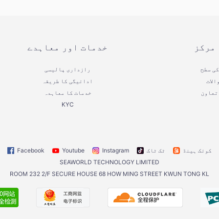
 مرکز
خدمات اور معاہدے
کی سطح
رازداری پالیسی
الات
ادائیگی کا طریقہ
تعاون
خدمات کا معاہدہ
KYC
کوئک ہینڈ
ٹک ٹاک
Instagram
Youtube
Facebook
SEAWORLD TECHNOLOGY LIMITED
ROOM 232 2/F SECURE HOUSE 68 HOW MING STREET KWUN TONG KL