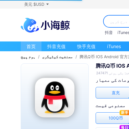
美元 $USD
抖音
iTune
首页
抖音充值
快手充值
iTunes
腾讯Q币 IOS Android 
/
مصنفیت کیٹیگری
/
ہوم پیج
腾讯Q币 IOS 
کی ہوئی 247471
عات کی معیار
直充
مصنوعی قیمت
100Q币