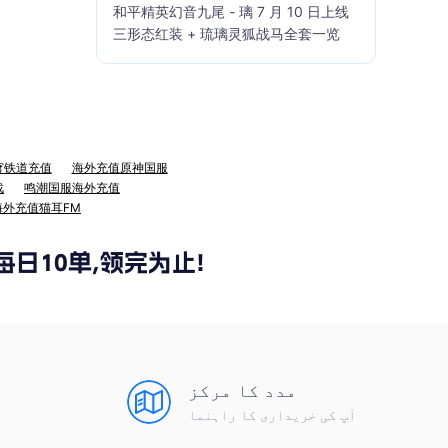
和平精英幻音九尾 - 璃 7 月 10 日上线
三形态红装 + 琉璃灵狐战马全套一览
穹铁道充值
海外充值原神国服
战
鸣潮国服海外充值
海外充值猫耳FM
مدد کا مرکز
آپ کی خریداری کا راہنما