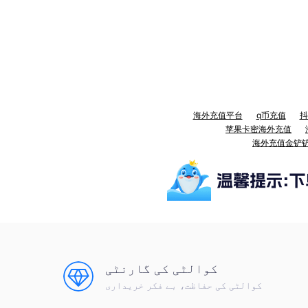
海外充值平台
q币充值
抖
苹果卡密海外充值
海外充值金铲
کوالٹی کی گارنٹی
کوالٹی کی حفاظت، بے فکر خریداری