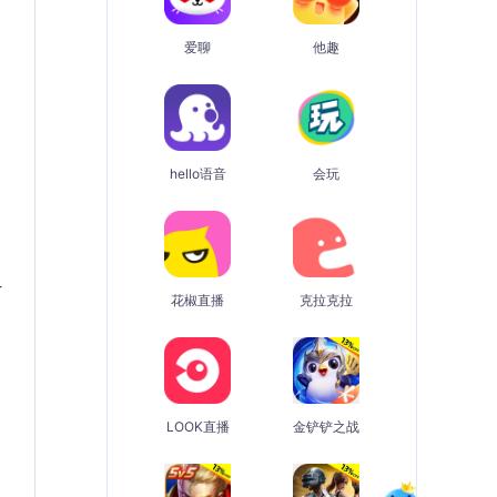
爱聊
他趣
hello语音
会玩
号
花椒直播
克拉克拉
LOOK直播
金铲铲之战