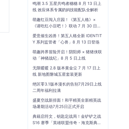
鸣潮 3.5 五星共鸣者穗穗 8 月 13 日上
线 效应体系专属奶妈技能配队全解析
萌趣红豆闯入庄园！《第五人格》×
《请吃红小豆吧！》联动 7 月 30 日开
启
爱意催生凶兽！第五人格全新 IDENTIT
Y 系列监管者「心兽」8 月 13 日登场
萌趣跨界冒险开启！阴阳师 × 猪猪侠联
动「神猪战纪」8 月 5 日上线
无限暖暖 2.8 版本黄金尘 7 月 17 日上
线 新地图磐城五星套装更新
绝区零3.1版本漫长的告别7月29日上线
二周年福利拉满
盛夏空战新排面！和平精英全新精英战
场暑期活动7月25日正式开启
典籍启符文，钥匙定战局！金铲铲之战
S16 赛季「英雄联盟传奇・海克斯典
籍」7 月 23 日上线