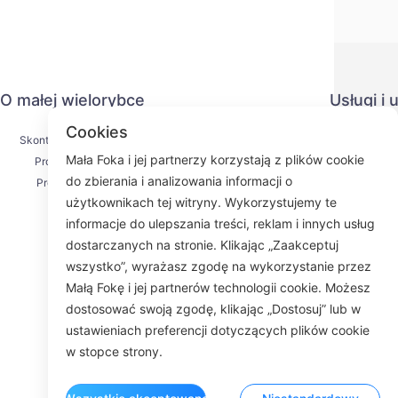
O małej wielorybce
Usługi i
Cookies
Skontaktuj się z nami
Polityka pr
Mała Foka i jej partnerzy korzystają z plików cookie
Proces wysyłki
Metoda pł
do zbierania i analizowania informacji o
Proces zwrotu
Umowa us
użytkownikach tej witryny. Wykorzystujemy te
O nas
KY
informacje do ulepszania treści, reklam i innych usług
dostarczanych na stronie. Klikając „Zaakceptuj
wszystko”, wyrażasz zgodę na wykorzystanie przez
Małą Fokę i jej partnerów technologii cookie. Możesz
Fac
dostosować swoją zgodę, klikając „Dostosuj” lub w
ustawieniach preferencji dotyczących plików cookie
ROOM 23
w stopce strony.