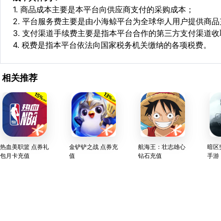
1. 商品成本主要是本平台向供应商支付的采购成本；
2. 平台服务费主要是由小海鲸平台为全球华人用户提供商
3. 支付渠道手续费主要是指本平台合作的第三方支付渠道
4. 税费是指本平台依法向国家税务机关缴纳的各项税费。
相关推荐
热血美职篮 点券礼
金铲铲之战 点券充
航海王：壮志雄心
暗区
包月卡充值
值
钻石充值
手游