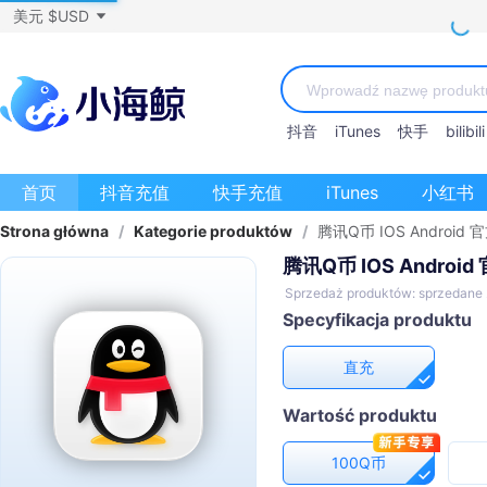
美元 $USD
抖音
iTunes
快手
bilibili
首页
抖音充值
快手充值
iTunes
小红书
Strona główna
/
Kategorie produktów
/
腾讯Q币 IOS Android
腾讯Q币 IOS Androi
Sprzedaż produktów: sprzedane
Specyfikacja produktu
直充
Wartość produktu
100Q币