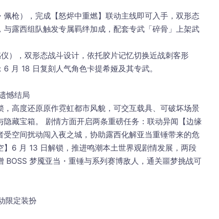
・佩枪）
，完成【怒烬中重燃】联动主线即可入手，双形态
，与露西组队触发专属羁绊加成，配套专武「碎骨」上架武
感仪）
，双形态战斗设计，依托胶片记忆切换近战刺客形
 月 18 日复刻人气角色卡提希娅及其专武。
西遗憾结局
锁，高度还原原作霓虹都市风貌，可交互载具、可破坏场景
与隐藏宝箱。 剧情方面开启两条重磅任务：联动异闻【边缘
者受空间扰动闯入夜之城，协助露西化解亚当重锤带来的危
】6 月 13 日解锁，推进鸣潮本土世界观剧情发展，两段
 BOSS 梦魇亚当・重锤与系列赛博敌人，通关噩梦挑战可
联动限定装扮