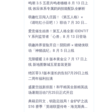
鸣潮 3.5 五星共鸣者穗穗 8 月 13 日上
线 效应体系专属奶妈技能配队全解析
萌趣红豆闯入庄园！《第五人格》×
《请吃红小豆吧！》联动 7 月 30 日开
启
爱意催生凶兽！第五人格全新 IDENTIT
Y 系列监管者「心兽」8 月 13 日登场
萌趣跨界冒险开启！阴阳师 × 猪猪侠联
动「神猪战纪」8 月 5 日上线
无限暖暖 2.8 版本黄金尘 7 月 17 日上
线 新地图磐城五星套装更新
绝区零3.1版本漫长的告别7月29日上线
二周年福利拉满
盛夏空战新排面！和平精英全新精英战
场暑期活动7月25日正式开启
典籍启符文，钥匙定战局！金铲铲之战
S16 赛季「英雄联盟传奇・海克斯典
籍」7 月 23 日上线