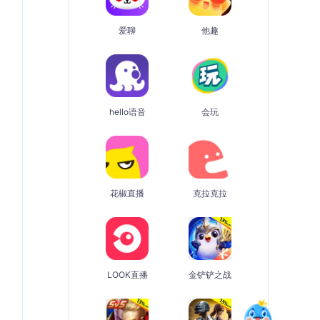
爱聊
他趣
hello语音
会玩
花椒直播
克拉克拉
LOOK直播
金铲铲之战