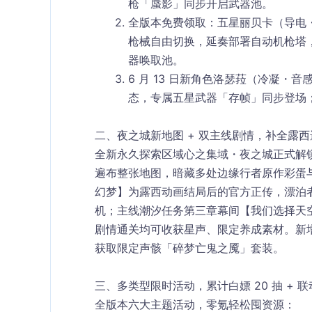
枪「蜃影」同步开启武器池。
全版本免费领取：五星丽贝卡（导电
枪械自由切换，延奏部署自动机枪塔
器唤取池。
6 月 13 日新角色洛瑟菈（冷凝・音
态，专属五星武器「存帧」同步登场；6
二、夜之城新地图 + 双主线剧情，补全露
全新永久探索区域
心之集域・夜之城
正式解
遍布整张地图，暗藏多处边缘行者原作彩蛋
幻梦】为露西动画结局后的官方正传，漂泊
机；主线潮汐任务第三章幕间【我们选择天空
剧情通关均可收获星声、限定养成素材。新增
获取限定声骸「碎梦亡鬼之魇」套装。
三、多类型限时活动，累计白嫖 20 抽 + 
全版本六大主题活动，零氪轻松囤资源：