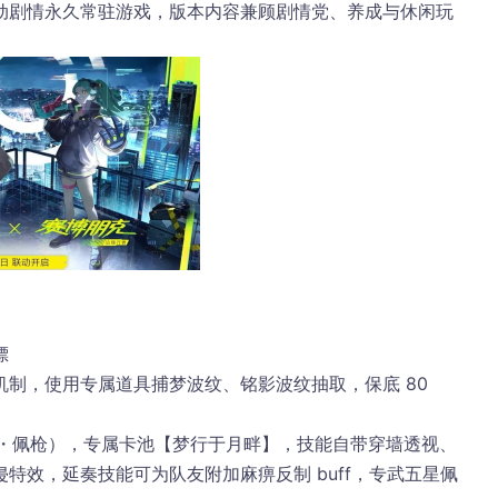
动剧情永久常驻游戏，版本内容兼顾剧情党、养成与休闲玩
嫖
制，使用专属道具捕梦波纹、铭影波纹抽取，保底 80 
射・佩枪）
，专属卡池【梦行于月畔】，技能自带穿墙透视、
特效，延奏技能可为队友附加麻痹反制 buff，专武五星佩