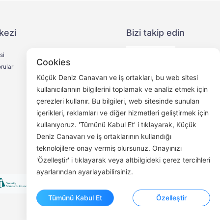
kezi
Bizi takip edin
si
Cookies
rular
Küçük Deniz Canavarı ve iş ortakları, bu web sitesi
kullanıcılarının bilgilerini toplamak ve analiz etmek için
çerezleri kullanır. Bu bilgileri, web sitesinde sunulan
WeChat Halk Hesabı
içerikleri, reklamları ve diğer hizmetleri geliştirmek için
kullanıyoruz. 'Tümünü Kabul Et' i tıklayarak, Küçük
Deniz Canavarı ve iş ortaklarının kullandığı
teknolojilere onay vermiş olursunuz. Onayınızı
'Özelleştir' i tıklayarak veya altbilgideki çerez tercihleri
ayarlarından ayarlayabilirsiniz.
Tümünü Kabul Et
Özelleştir