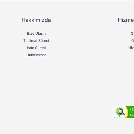
Hakkımızda
Hizme
Bize Ulaşın
Gi
Teslimat Süreci
Ö
İade Süreci
Hi
Hakkımızda