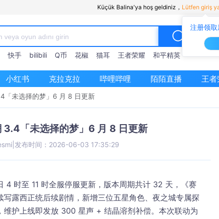
Küçük Balina'ya hoş geldiniz，
Lütfen giriş y
注册领取
快手
bilibili
Q币
花椒
猫耳
王者荣耀
和平精英
小红书
克拉克拉
哔哩哔哩
陌陌直播
王者
4「未选择的梦」6 月 8 日更新
3.4「未选择的梦」6 月 8 日更新
esmi
|
发布时间：2026-06-03 17:35:29
 日 4 时至 11 时全服停服更新
，版本周期共计 32 天，《赛
续写露西正统后续剧情，新增三位五星角色、夜之城专属探
护上线即发放 300 星声 + 结晶溶剂补偿。本次联动为