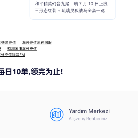
和平精英幻音九尾 - 璃 7 月 10 日上线
三形态红装 + 琉璃灵狐战马全套一览
穹铁道充值
海外充值原神国服
战
鸣潮国服海外充值
海外充值猫耳FM
Yardım Merkezi
Alışveriş Rehberiniz