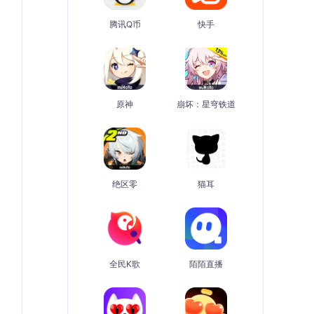
腾讯Q币
快手
原神
崩坏：星穹铁道
绝区零
猫耳
全民K歌
陌陌直播