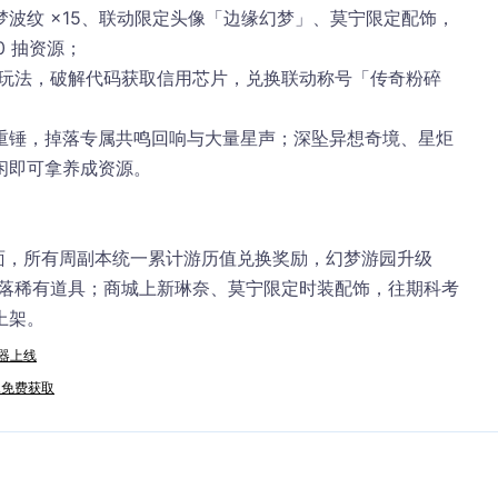
梦波纹 ×15、联动限定头像「边缘幻梦」、莫宁限定配饰，
0 抽资源；
玩法，破解代码获取信用芯片，兑换联动称号「传奇粉碎
重锤，掉落专属共鸣回响与大量星声；深坠异想奇境、星炬
闲即可拿养成资源。
页面，所有周副本统一累计游历值兑换奖励，幻梦游园升级
掉落稀有道具；商城上新琳奈、莫宁限定时装配饰，往期科考
上架。
神器上线
头像免费获取