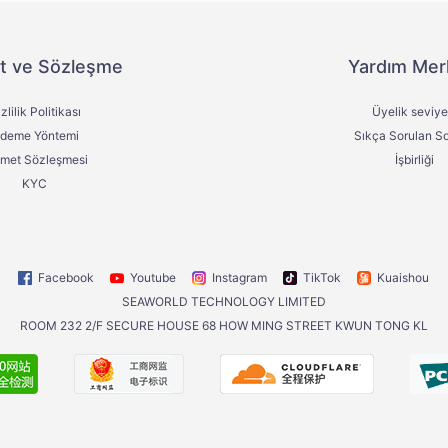
t ve Sözleşme
Yardım Mer
zlilik Politikası
Üyelik seviye
deme Yöntemi
Sıkça Sorulan So
zmet Sözleşmesi
İşbirliği
KYC
Facebook
Youtube
Instagram
TikTok
Kuaishou
SEAWORLD TECHNOLOGY LIMITED
ROOM 232 2/F SECURE HOUSE 68 HOW MING STREET KWUN TONG KL