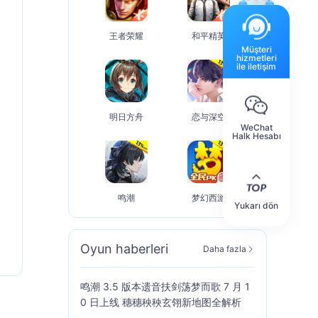
王者荣耀
和平精英
Müşteri
hizmetleri
ile iletişim
明日方舟
恋与深空
WeChat
Halk Hesabı
鸣潮
梦幻西游
Yukarı dön
Oyun haberleri
Daha fazla
鸣潮 3.5 版本遗音扶剑荡梦而歌 7 月 1
0 日上线 穗穗秧秧玄翎新地图全解析