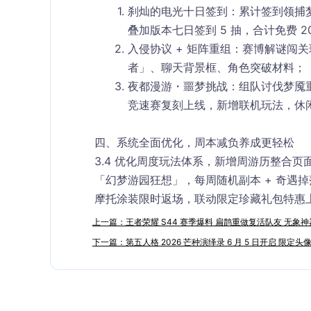
刹灿的电光十日签到
：累计签到领捕
叠加版本七日签到 5 抽，合计免费 2
入侵协议 + 矩阵重组
：赛博解谜闯关
者」、聊天背景框、角色突破材料；
夜都漫游・噩梦挑战
：组队讨伐梦魇
竞速赛复刻上线，新增联机玩法，休
四、系统全面优化，周本减负养成更轻松
3.4 优化周度玩法体系，新增周游历整合
「幻梦游园狂想」，每周随机副本 + 奇遇
摩托涂装限时返场，联动限定珍藏礼包特惠
上一篇：王者荣耀 S44 赛季爆料 扁鹊重做复活队友 无象
下一篇：第五人格 2026 芒种演绎录 6 月 5 日开启 限定