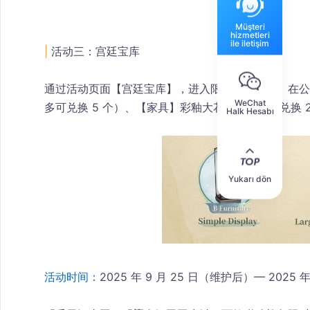
Müşteri
hizmetleri
ile iletişim
|
 活动三：宫廷宝库
通过活动页面【宫廷宝库】，进入限时公共地图。在公
WeChat
多可兑换 5 个）、【家具】彩釉大花瓶（最多可兑换 2
Halk Hesabı
Yukarı dön
活动时间：
2025 年 9 月 25 日（维护后）— 2025 年 