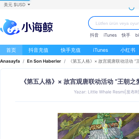
美元 $USD
抖音
iTunes
快手
bi
首页
抖音充值
快手充值
iTunes
小红书
Anasayfa
/
En Son Haberler
/
《第五人格》× 故宫观唐联动活动 
《第五人格》× 故宫观唐联动活动 “王朝之
Yazar: Little Whale Resmi
|
发布时间