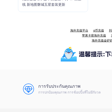
线 新地图磐城五星套装更新
海外充值平台
q币充值
抖
苹果卡密海外充值
海外充值金铲
การรับประกันคุณภาพ
การปกป้องคุณภาพ การช้อปปิ้งที่ไม่มีกังวล