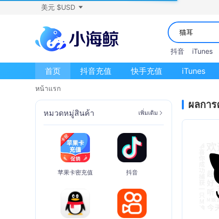
美元 $USD
抖音
iTunes
首页
抖音充值
快手充值
iTunes
หน้าแรก
ผลการ
หมวดหมู่สินค้า
เพิ่มเติม
苹果卡密充值
抖音