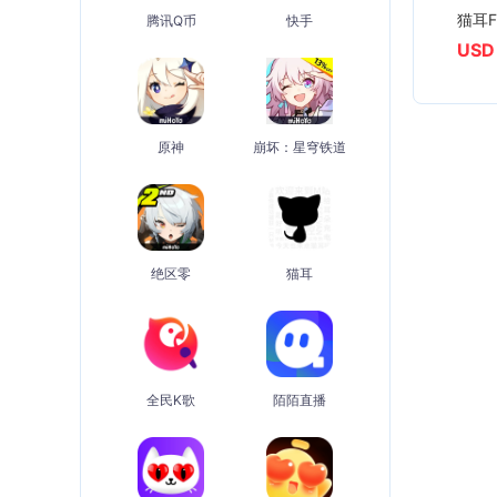
猫耳F
腾讯Q币
快手
USD 
原神
崩坏：星穹铁道
绝区零
猫耳
全民K歌
陌陌直播