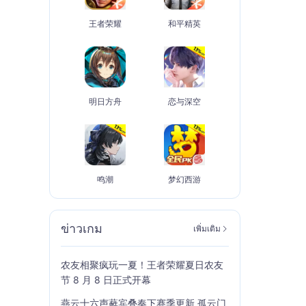
王者荣耀
和平精英
明日方舟
恋与深空
鸣潮
梦幻西游
ข่าวเกม
เพิ่มเติม
农友相聚疯玩一夏！王者荣耀夏日农友
节 8 月 8 日正式开幕
燕云十六声蕤宾叠奏下赛季更新 孤云门