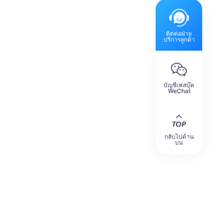
ติดต่อฝ่าย
บริการลูกค้า
บัญชีเฟสบุ๊ค
WeChat
กลับไปด้าน
บน