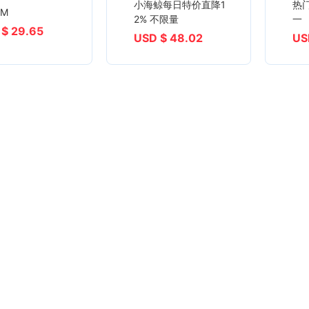
小海鲸每日特价直降1
热
M
2% 不限量
一
$ 29.65
USD $ 48.02
US