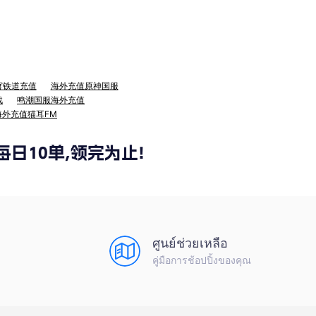
穹铁道充值
海外充值原神国服
战
鸣潮国服海外充值
海外充值猫耳FM
ศูนย์ช่วยเหลือ
คู่มือการช้อปปิ้งของคุณ