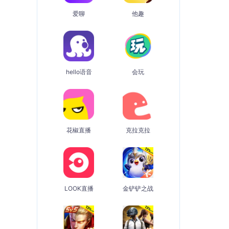
爱聊
他趣
hello语音
会玩
花椒直播
克拉克拉
LOOK直播
金铲铲之战