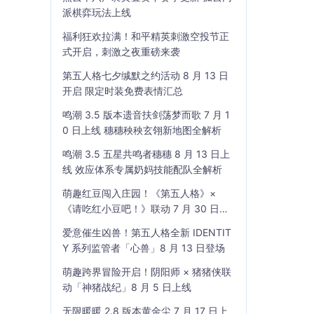
派棋弈玩法上线
福利狂欢拉满！和平精英刺激空投节正
式开启，刺激之夜重磅来袭
第五人格七夕缄默之约活动 8 月 13 日
开启 限定时装免费表情汇总
鸣潮 3.5 版本遗音扶剑荡梦而歌 7 月 1
0 日上线 穗穗秧秧玄翎新地图全解析
鸣潮 3.5 五星共鸣者穗穗 8 月 13 日上
线 效应体系专属奶妈技能配队全解析
萌趣红豆闯入庄园！《第五人格》×
《请吃红小豆吧！》联动 7 月 30 日开
启
爱意催生凶兽！第五人格全新 IDENTIT
Y 系列监管者「心兽」8 月 13 日登场
萌趣跨界冒险开启！阴阳师 × 猪猪侠联
动「神猪战纪」8 月 5 日上线
无限暖暖 2.8 版本黄金尘 7 月 17 日上