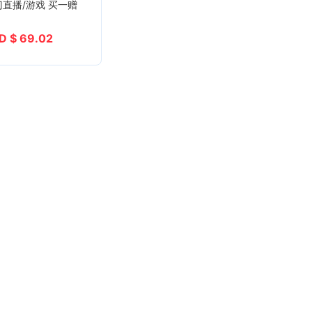
门直播/游戏 买一赠
D $ 69.02