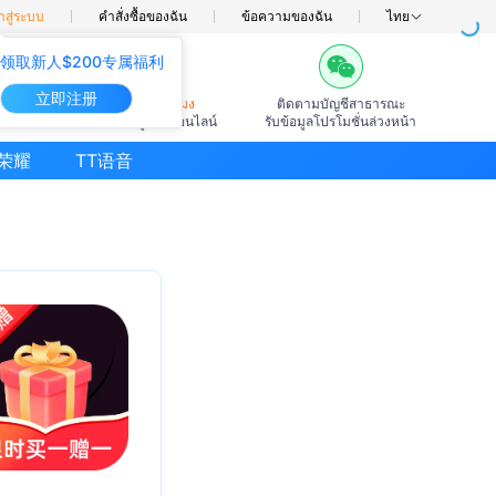
าสู่ระบบ
คำสั่งซื้อของฉัน
ข้อความของฉัน
ไทย
领取新人$200专属福利
立即注册
7×24ชั่วโมง
ติดตามบัญชีสาธารณะ
บริการลูกค้าออนไลน์
รับข้อมูลโปรโมชั่นล่วงหน้า
荣耀
TT语音