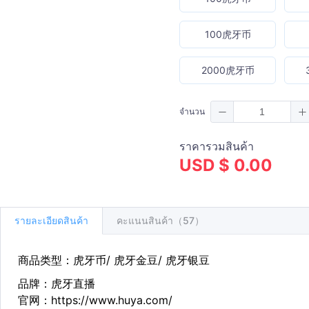
100虎牙币
2000虎牙币
จำนวน
ราคารวมสินค้า
USD $ 0.00
รายละเอียดสินค้า
คะแนนสินค้า（57）
商品类型：虎牙币/ 虎牙金豆/ 虎牙银豆
品牌：虎牙直播
官网：https://www.huya.com/