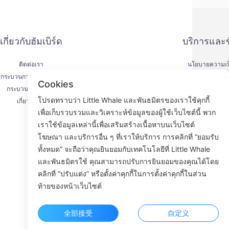
เกี่ยวกับฮัมเบิร์ด
บริการและ
ติดต่อเรา
นโยบายความเป็
กระบวนการจัดส่งสินค้า
วิธีการชำร
Cookies
กระบวนการคืนเงิน
ข้อตกลงการให
โปรดทราบว่า Little Whale และพันธมิตรของเราใช้คุกกี้
เกี่ยวกับเรา
KYC
เพื่อเก็บรวบรวมและวิเคราะห์ข้อมูลของผู้ใช้เว็บไซต์นี้ พวก
เราใช้ข้อมูลเหล่านี้เพื่อเสริมสร้างเนื้อหาบนเว็บไซต์
โฆษณา และบริการอื่น ๆ ที่เราให้บริการ การคลิกที่ “ยอมรับ
ทั้งหมด” จะถือว่าคุณยินยอมกับเทคโนโลยีที่ Little Whale
Face
และพันธมิตรใช้ คุณสามารถปรับการยินยอมของคุณได้โดย
คลิกที่ “ปรับแต่ง” หรือตั้งค่าคุกกี้ในการตั้งค่าคุกกี้ในส่วน
ROOM 23
ท้ายของหน้าเว็บไซต์
全部接受
自定义