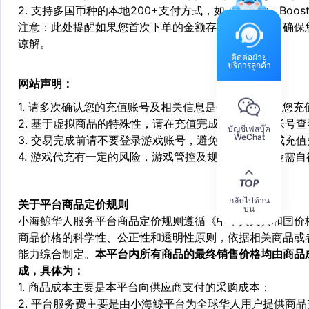
2. 支持多国币种的本地200+支付方式，如：Alipay，Boost，
注意：此处提醒如果您首次下单的金额存在异常，为了确保
谅解。
ติดต่อฝ่าย
บริการลูกค้า
网站声明：
1. 请多次确认您的充值账号及相关信息是否正确，如因您
2. 基于虚拟商品的特殊性，请在充值完成后登陆您的帐号
บัญชีเฟสบุ๊ค
WeChat
3. 交易完成前请不要登录游戏账号，避免由于顶号造成充
4. 游戏代充有一定的风险，游戏管控及规则处罚等风险需自
กลับไปด้าน
关于平台商品定价规则
บน
小海鲸华人服务平台商品定价规则遵循《中华人民共和国价
商品价格的科学性、公正性和透明性原则，依据相关商品或
能力综合制定。
本平台内所有商品的最终销售价格均由商品
成，具体为：
1. 商品成本主要是本平台向供应商支付的采购成本；
2. 平台服务费主要是由小海鲸平台为全球华人用户提供商