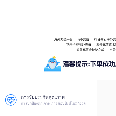
海外充值平台
q币充值
抖音钻石海外充
苹果卡密海外充值
海外充值逆水
海外充值金铲铲之战
抖音
การรับประกันคุณภาพ
การปกป้องคุณภาพ การช้อปปิ้งที่ไม่มีกังวล