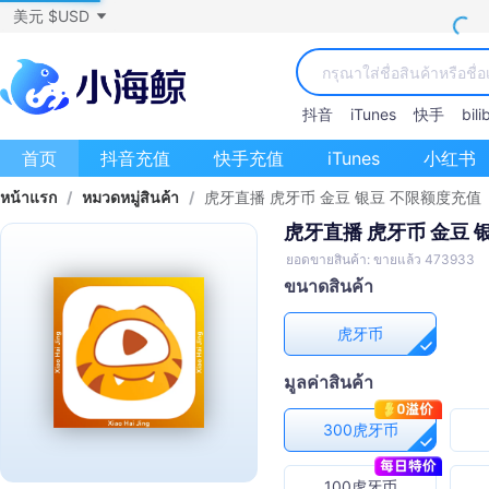
美元 $USD
抖音
iTunes
快手
bilib
首页
抖音充值
快手充值
iTunes
小红书
หน้าแรก
/
หมวดหมู่สินค้า
/
虎牙直播 虎牙币 金豆 银豆 不限额度充值
虎牙直播 虎牙币 金豆 
ยอดขายสินค้า: ขายแล้ว 473933
ขนาดสินค้า
虎牙币
มูลค่าสินค้า
300虎牙币
100虎牙币