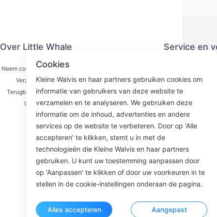
Over Little Whale
Service en 
Cookies
Neem contact met ons op
Privacy
Kleine Walvis en haar partners gebruiken cookies om
Verzendproces
Betaling
informatie van gebruikers van deze website te
Terugbetalingsproces
Serviceove
verzamelen en te analyseren. We gebruiken deze
Over ons
KY
informatie om de inhoud, advertenties en andere
services op de website te verbeteren. Door op 'Alle
accepteren' te klikken, stemt u in met de
technologieën die Kleine Walvis en haar partners
Face
gebruiken. U kunt uw toestemming aanpassen door
op 'Aanpassen' te klikken of door uw voorkeuren in te
ROOM 23
stellen in de cookie-instellingen onderaan de pagina.
Alles accepteren
Aangepast