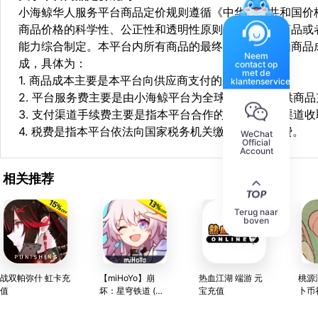
小海鲸华人服务平台商品定价规则遵循《中华人民共和国价
商品价格的科学性、公正性和透明性原则，依据相关商品或
能力综合制定。本平台内所有商品的最终销售价格均由商品
Neem
成，具体为：
contact op
met de
1. 商品成本主要是本平台向供应商支付的采购成本；
klantenservice
2. 平台服务费主要是由小海鲸平台为全球华人用户提供商
3. 支付渠道手续费主要是指本平台合作的第三方支付渠道
4. 税费是指本平台依法向国家税务机关缴纳的各项税费。
WeChat
Official
Account
相关推荐
Terug naar
boven
战双帕弥什 虹卡充
【miHoYo】崩
热血江湖 端游 元
桃源
值
坏：星穹铁道 (国
宝充值
卜币
服) 充值