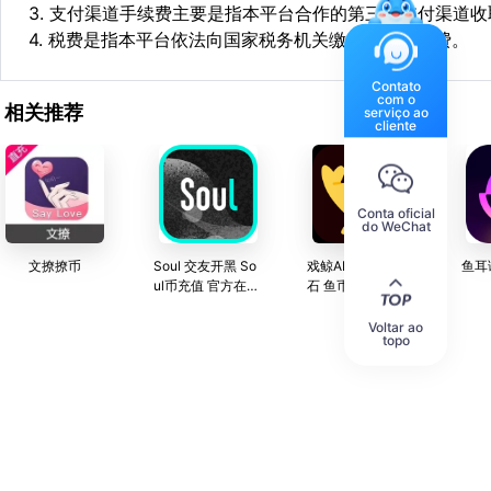
3. 支付渠道手续费主要是指本平台合作的第三方支付渠道
4. 税费是指本平台依法向国家税务机关缴纳的各项税费。
Contato
com o
相关推荐
serviço ao
cliente
Conta oficial
do WeChat
文撩撩币
Soul 交友开黑 So
戏鲸APP 月卡 钻
ul币充值 官方在线
石 鱼币官方直充 P
直充
ia戏爱好者聚集地
Voltar ao
topo