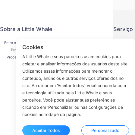
Sobre a Little Whale
Serviço
Entre em contato conosco
Política de
Cookies
Processo de envio
Método de
A Little Whale e seus parceiros usam cookies para
Processo de reembolso
Acordo d
coletar e analisar informações dos usuários deste site.
Sobre nós
K
Utilizamos essas informações para melhorar o
conteúdo, anúncios e outros serviços oferecidos no
site. Ao clicar em 'Aceitar todos', você concorda com
a tecnologia utilizada pela Little Whale e seus
Face
parceiros. Você pode ajustar suas preferências
clicando em 'Personalizar' ou nas configurações de
ROOM 23
cookies no rodapé da página.
Aceitar Todos
Personalizado