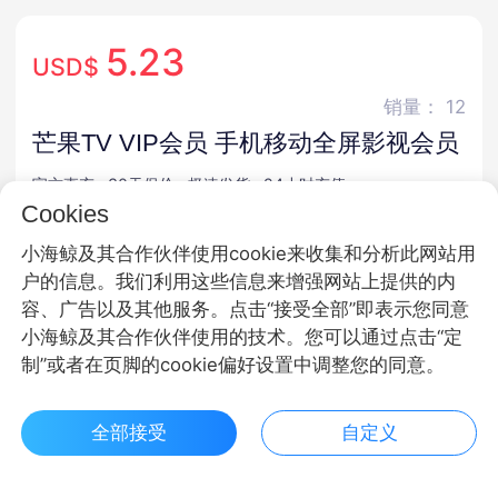
5.23
USD$
销量： 12
芒果TV VIP会员 手机移动全屏影视会员
官方直充 · 30天保价 · 极速发货 · 24小时充值
Cookies
商品规格
小海鲸及其合作伙伴使用cookie来收集和分析此网站用
户的信息。我们利用这些信息来增强网站上提供的内
VIP
SVIP
全屏会员
容、广告以及其他服务。点击“接受全部”即表示您同意
小海鲸及其合作伙伴使用的技术。您可以通过点击“定
商品面额
制”或者在页脚的cookie偏好设置中调整您的同意。
月卡
季卡
年卡
全部接受
自定义
$ 5.23立即购买
购买数量
客服
收藏