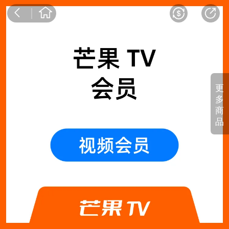
更
多
商
品