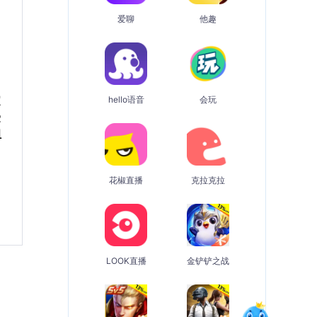
爱聊
他趣
定
hello语音
会玩
受
组
花椒直播
克拉克拉
LOOK直播
金铲铲之战