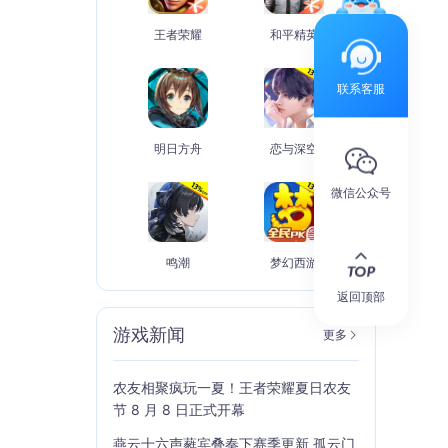
王者荣耀
和平精英
联系客服
明日方舟
恋与深空
微信公众号
鸣潮
梦幻西游
返回顶部
游戏新闻
更多
农友相聚疯玩一夏！王者荣耀夏日农友
节 8 月 8 日正式开幕
燕云十六声蕤宾叠奏下赛季更新 孤云门