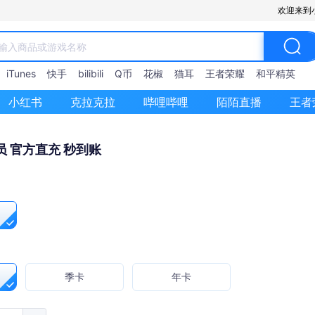
欢迎来到
iTunes
快手
bilibili
Q币
花椒
猫耳
王者荣耀
和平精英
小红书
克拉克拉
哔哩哔哩
陌陌直播
王者
 官方直充 秒到账
季卡
年卡