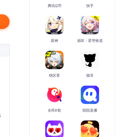
腾讯Q币
快手
原神
崩坏：星穹铁道
绝区零
猫耳
全民K歌
陌陌直播
手