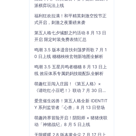
派棋弈玩法上线
福利狂欢拉满！和平精英刺激空投节正
式开启，刺激之夜重磅来袭
第五人格七夕缄默之约活动 8 月 13 日
开启 限定时装免费表情汇总
鸣潮 3.5 版本遗音扶剑荡梦而歌 7 月 1
0 日上线 穗穗秧秧玄翎新地图全解析
鸣潮 3.5 五星共鸣者穗穗 8 月 13 日上
线 效应体系专属奶妈技能配队全解析
萌趣红豆闯入庄园！《第五人格》×
《请吃红小豆吧！》联动 7 月 30 日开
启
爱意催生凶兽！第五人格全新 IDENTIT
Y 系列监管者「心兽」8 月 13 日登场
萌趣跨界冒险开启！阴阳师 × 猪猪侠联
动「神猪战纪」8 月 5 日上线
无限暖暖 2.8 版本黄金尘 7 月 17 日上