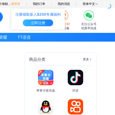
小海鲸，
请登录
我的订单
我的消息
简体中文
注册领取新人$200专属福利
立即注册
7×24小时
关注公众号
在线客服
优惠早知道
荣耀
TT语音
商品分类
更多
苹果卡密充值
抖音