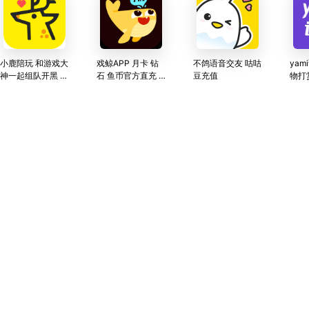
小鹿陪玩 和游戏大
戏鲸APP 月卡 钻
不鸽语音交友 咕咕
yam
神一起组队开黑 虎
石 鱼币官方直充 P
豆充值
物打
牙官方APP
ia戏爱好者聚集地
速2