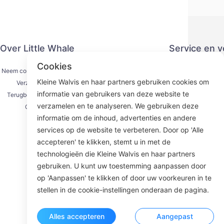
Over Little Whale
Service en 
Cookies
Neem contact met ons op
Privacy
Kleine Walvis en haar partners gebruiken cookies om
Verzendproces
Betaling
informatie van gebruikers van deze website te
Terugbetalingsproces
Serviceove
verzamelen en te analyseren. We gebruiken deze
Over ons
KY
informatie om de inhoud, advertenties en andere
services op de website te verbeteren. Door op 'Alle
accepteren' te klikken, stemt u in met de
technologieën die Kleine Walvis en haar partners
Face
gebruiken. U kunt uw toestemming aanpassen door
op 'Aanpassen' te klikken of door uw voorkeuren in te
ROOM 23
stellen in de cookie-instellingen onderaan de pagina.
Alles accepteren
Aangepast