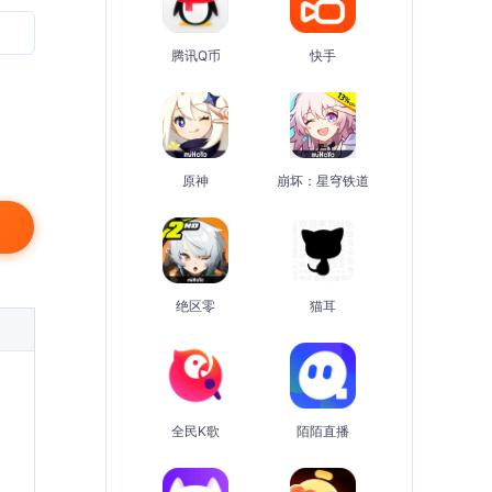
腾讯Q币
快手
原神
崩坏：星穹铁道
绝区零
猫耳
全民K歌
陌陌直播