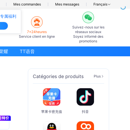
Mes commandes
Mes messages
Français
0专属福利
Suivez-nous sur les
7×24heures
réseaux sociaux
Service client en ligne
Soyez informé des
promotions
荣耀
TT语音
Catégories de produits
Plus
苹果卡密充值
抖音