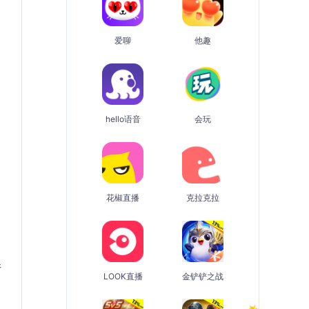
爱聊
他趣
hello语音
会玩
花椒直播
克拉克拉
请
LOOK直播
金铲铲之战