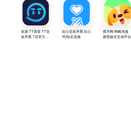
欢游 TT语音 TT交
比心交友开黑 比心
捞月狗 狗粮充值
友开黑 T豆官方直
币/钻石充值
新型娱乐互动平台
充 24小时专属客
服