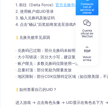
Contacto
1. 前往《Delta Force》
官方兑换中心
con el
servicio al
2. 使用账户或UID登录
cliente
3. 输入兑换码及验证码
4. 点击“确认”后奖励将发送至游戏内邮箱
Cuenta
oficial de
WeChat
▍
兑换失败常见原因
· 兑换码已过期
：部分兑换码未标明具体时限
· 大小写错误
：区分大小写，建议复制粘贴
Volver
arriba
· 账户限兑
：多数兑换码仅限使用一次
· 总量封顶
：部分奖励为限量发放
· 地区限制
：部分CDK仅限特定区域（如仅限美国，不
▍
如何查看自己的UID？
进入游戏 → 点击角色头像 → UID显示在角色名下方 