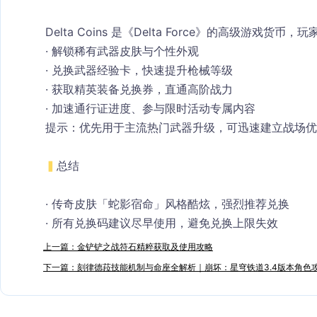
Delta Coins
 是《Delta Force》的高级游戏货币，
· 解锁稀有武器皮肤与个性外观
· 兑换武器经验卡，
快速提升枪械等级
· 获取精英装备兑换券，
直通高阶战力
· 加速通行证进度、参与限时活动专属内容
提示：优先用于主流热门武器升级，可迅速建立战场优
▍
总结
· 传奇皮肤「蛇影宿命」风格酷炫，强烈推荐兑换
· 所有兑换码建议
尽早使用
，避免兑换上限失效
上一篇：金铲铲之战符石精粹获取及使用攻略​
下一篇：刻律德菈技能机制与命座全解析｜崩坏：星穹铁道3.4版本角色