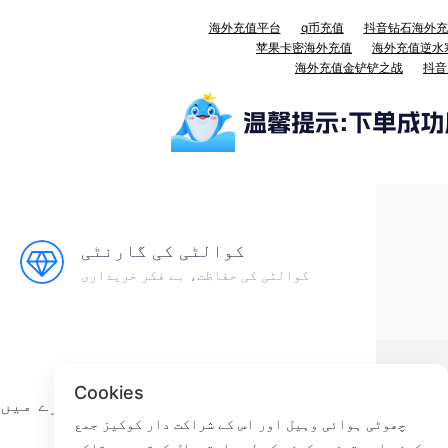
海外充值平台
q币充值
抖音钻石海外充
苹果卡密海外充值
海外充值逆水
海外充值金铲铲之战
抖音
کوالٹی کی گارنٹی
کوالٹی کی حفاظت، بے فکر خریداری
Cookies
ے
تھوڑی سی مچھلی کے بارے میں
چھوٹی ہوائی وہیل اور اس کے شراکت دار کوکیز جمع
کرنے اور تجزیہ کرنے کے لیے استعمال کرتے ہیں تاکہ