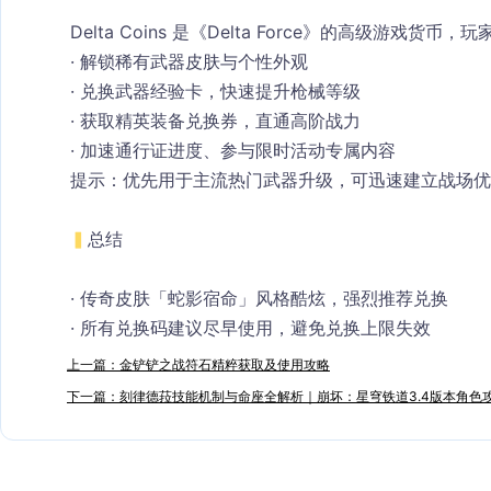
Delta Coins
 是《Delta Force》的高级游戏货币，
· 解锁稀有武器皮肤与个性外观
· 兑换武器经验卡，
快速提升枪械等级
· 获取精英装备兑换券，
直通高阶战力
· 加速通行证进度、参与限时活动专属内容
提示：优先用于主流热门武器升级，可迅速建立战场优
▍
总结
· 传奇皮肤「蛇影宿命」风格酷炫，强烈推荐兑换
· 所有兑换码建议
尽早使用
，避免兑换上限失效
上一篇：金铲铲之战符石精粹获取及使用攻略​
下一篇：刻律德菈技能机制与命座全解析｜崩坏：星穹铁道3.4版本角色