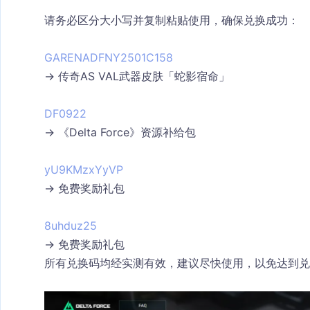
请务必
区分大小写
并
复制粘贴使用
，确保兑换成功：
GARENADFNY2501C158
→ 传奇AS VAL武器皮肤「蛇影宿命」
DF0922
→ 《Delta Force》资源补给包
yU9KMzxYyVP
→ 免费奖励礼包
8uhduz25
→ 免费奖励礼包
所有兑换码均经实测有效，建议尽快使用，以免达到兑