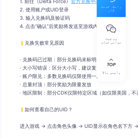
1. 前往《Delta Force》
官方兑换中心
رابطہ خدمت
2. 使用账户或UID登录
گار
3. 输入兑换码及验证码
4. 点击“确认”后奖励将发送至游戏内邮箱
وی چیٹ
عوامی حساب
▍
兑换失败常见原因
· 兑换码已过期
：部分兑换码未标明具体时限
· 大小写错误
：区分大小写，建议复制粘贴
واپسی بالا
· 账户限兑
：多数兑换码仅限使用一次
· 总量封顶
：部分奖励为限量发放
· 地区限制
：部分CDK仅限特定区域（如仅限美国，不
▍
如何查看自己的UID？
进入游戏 → 点击角色头像 → UID显示在角色名下方 