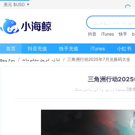
美元 $USD
抖音
iTunes
快手
bi
首页
抖音充值
快手充值
iTunes
小红书
三角洲行动2025年7月兑换码大全
/
تازہ ترین معلومات
/
ہوم پیج
三角洲行动202
发布
|
مصنف: زریں والی ہائی جنگ