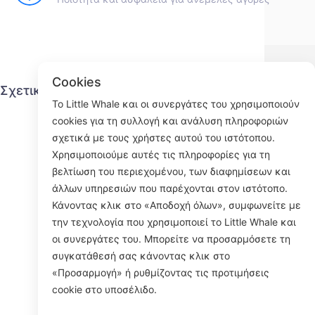
Cookies
Σχετικά με τον μικρό κιτρινόψαρο
Υπη
Το Little Whale και οι συνεργάτες του χρησιμοποιούν
cookies για τη συλλογή και ανάλυση πληροφοριών
Επικοινωνήστε μαζί μας
σχετικά με τους χρήστες αυτού του ιστότοπου.
Διαδικασία αποστολής
Χρησιμοποιούμε αυτές τις πληροφορίες για τη
Διαδικασία επιστροφής
βελτίωση του περιεχομένου, των διαφημίσεων και
Σχετικά με εμάς
άλλων υπηρεσιών που παρέχονται στον ιστότοπο.
Κάνοντας κλικ στο «Αποδοχή όλων», συμφωνείτε με
την τεχνολογία που χρησιμοποιεί το Little Whale και
οι συνεργάτες του. Μπορείτε να προσαρμόσετε τη
Face
συγκατάθεσή σας κάνοντας κλικ στο
«Προσαρμογή» ή ρυθμίζοντας τις προτιμήσεις
ROOM 23
cookie στο υποσέλιδο.