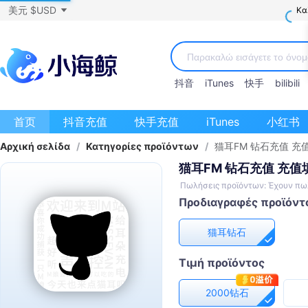
美元 $USD
Κα
抖音
iTunes
快手
bilibili
首页
抖音充值
快手充值
iTunes
小红书
Αρχική σελίδα
/
Κατηγορίες προϊόντων
/
猫耳FM 钻石充值 
猫耳FM 钻石充值 充
Πωλήσεις προϊόντων: Έχουν πω
Προδιαγραφές προϊόντ
猫耳钻石
Τιμή προϊόντος
2000钻石