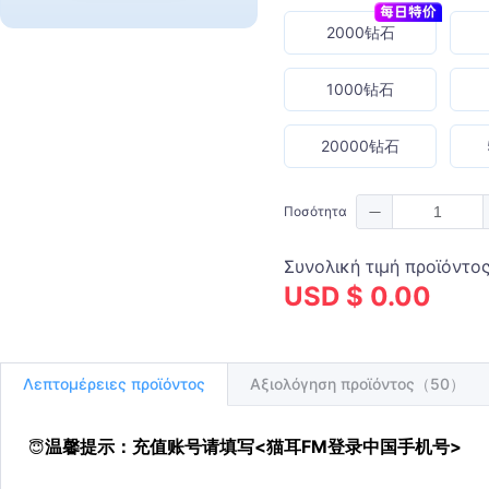
2000钻石
1000钻石
20000钻石
Ποσότητα
Συνολική τιμή προϊόντο
USD $ 0.00
Λεπτομέρειες προϊόντος
Αξιολόγηση προϊόντος（50）
温馨提示：充值账号请填写<猫耳FM登录中国手机号>
😇