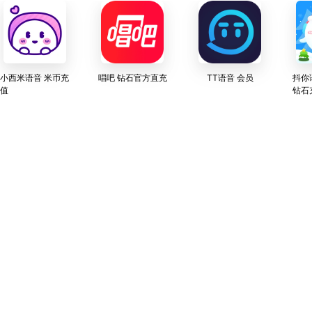
小西米语音 米币充
唱吧 钻石官方直充
TT语音 会员
抖你
值
钻石