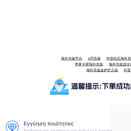
海外充值平台
q币充值
抖音钻石海外充
苹果卡密海外充值
海外充值逆水
海外充值金铲铲之战
抖音
Εγγύηση ποιότητας
Ποιότητα και ασφάλεια για ανέμελες αγορές