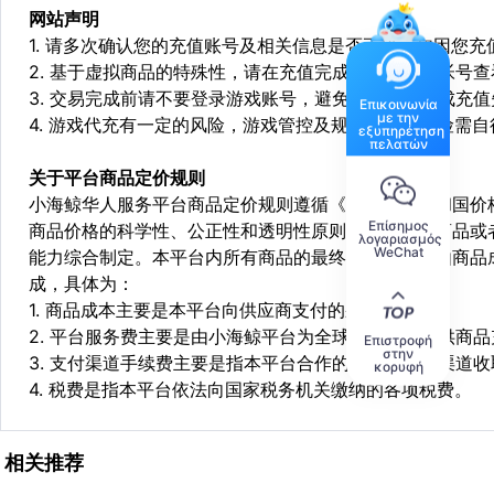
网站声明
1. 请多次确认您的充值账号及相关信息是否正确，如因您
2. 基于虚拟商品的特殊性，请在充值完成后登陆您的帐号
3. 交易完成前请不要登录游戏账号，避免由于顶号造成充
Επικοινωνία
με την
4. 游戏代充有一定的风险，游戏管控及规则处罚等风险需自
εξυπηρέτηση
πελατών
关于平台商品定价规则
小海鲸华人服务平台商品定价规则遵循《中华人民共和国价
Επίσημος
商品价格的科学性、公正性和透明性原则，依据相关商品或
λογαριασμός
WeChat
能力综合制定。本平台内所有商品的最终销售价格均由商品
成，具体为：
1. 商品成本主要是本平台向供应商支付的采购成本；
2. 平台服务费主要是由小海鲸平台为全球华人用户提供商
Επιστροφή
στην
3. 支付渠道手续费主要是指本平台合作的第三方支付渠道
κορυφή
4. 税费是指本平台依法向国家税务机关缴纳的各项税费。
相关推荐